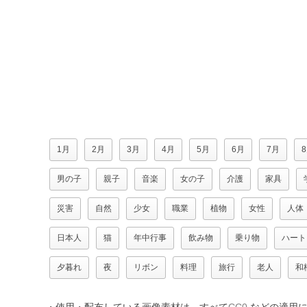
1月
2月
3月
4月
5月
6月
7月
男の子
親子
音楽
女の子
介護
家具
災害
自然
少女
職業
植物
女性
人体
日本人
猫
年中行事
飲み物
乗り物
ハート
夕暮れ
夜
リボン
料理
旅行
老人
和