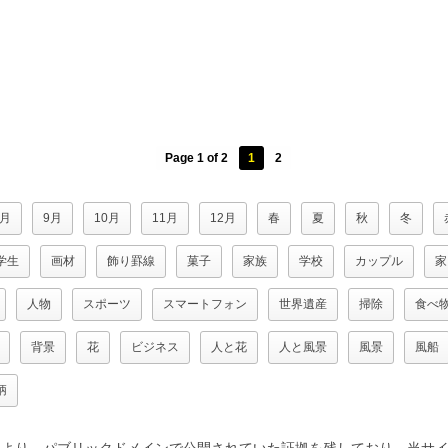
Page 1 of 2
1
2
8月
9月
10月
11月
12月
春
夏
秋
冬
学生
画材
飾り罫線
菓子
家族
学校
カップル
家
人物
スポーツ
スマートフォン
世界遺産
掃除
食べ
背景
花
ビジネス
人と花
人と風景
風景
風船
柄