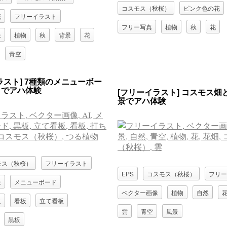
コスモス（秋桜）
ピンク色の花
花
フリーイラスト
フリー写真
植物
秋
花
像
植物
秋
背景
花
青空
ラスト] 7種類のメニューボー
トでアハ体験
[フリーイラスト] コスモス畑
景でアハ体験
モス（秋桜）
フリーイラスト
EPS
コスモス（秋桜）
フリー
像
メニューボード
ベクター画像
植物
自然
火
看板
立て看板
雲
青空
風景
黒板