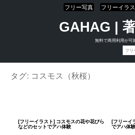
フリー写真
フリーイラ
GAHAG 
無料で商用利用が可
Skip
Main menu
to
タグ:
コスモス（秋桜）
content
[フリーイラスト] コスモスの花や花びら
[フリーイ
などのセットでアハ体験
でアハ体