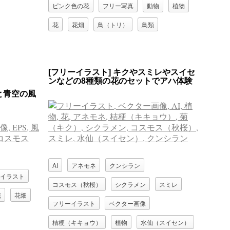
ピンク色の花
フリー写真
動物
植物
花
花畑
鳥（トリ）
鳥類
[フリーイラスト] キクやスミレやスイセ
ンなどの8種類の花のセットでアハ体験
と青空の風
AI
アネモネ
クンシラン
イラスト
コスモス（秋桜）
シクラメン
スミレ
花
花畑
フリーイラスト
ベクター画像
桔梗（キキョウ）
植物
水仙（スイセン）