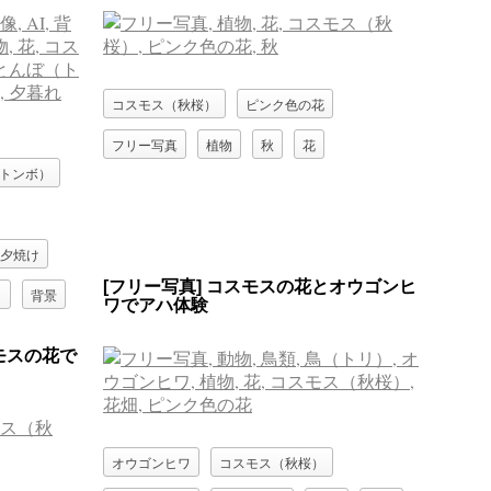
コスモス（秋桜）
ピンク色の花
フリー写真
植物
秋
花
トンボ）
夕焼け
[フリー写真] コスモスの花とオウゴンヒ
）
背景
ワでアハ体験
モスの花で
オウゴンヒワ
コスモス（秋桜）