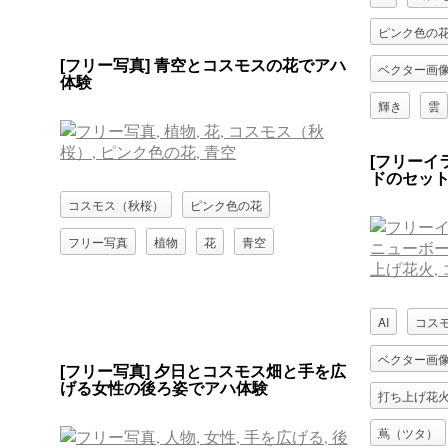
ピンク色の
[フリー写真] 青空とコスモスの花でアハ
ベクター画
体験
輝き
雲
[フリーイ
ドのセッ
コスモス（秋桜）
ピンク色の花
フリー写真
植物
花
青空
AI
コス
ベクター画
[フリー写真] 夕日とコスモス畑と手を広
げる女性の後ろ姿でアハ体験
打ち上げ花
蔦（ツタ）