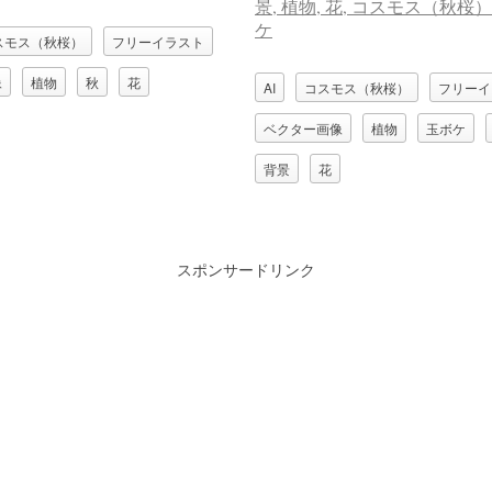
スモス（秋桜）
フリーイラスト
像
植物
秋
花
AI
コスモス（秋桜）
フリーイ
ベクター画像
植物
玉ボケ
背景
花
スポンサードリンク