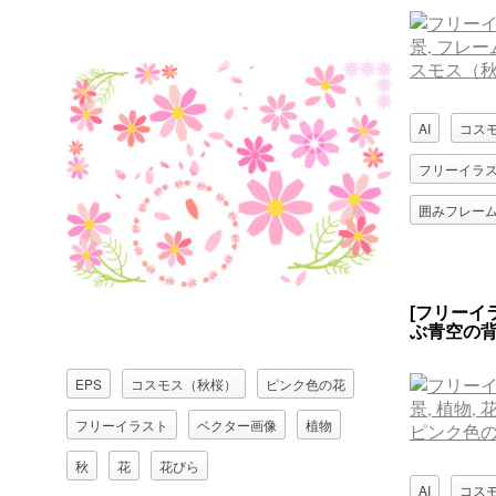
AI
コス
フリーイラ
囲みフレー
[フリーイ
ぶ青空の
EPS
コスモス（秋桜）
ピンク色の花
フリーイラスト
ベクター画像
植物
秋
花
花びら
AI
コス