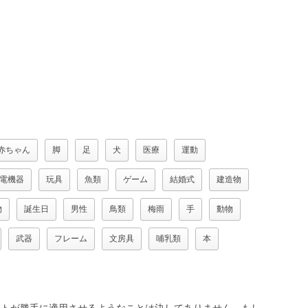
赤ちゃん
脚
足
犬
医療
運動
電機器
玩具
魚類
ゲーム
結婚式
建造物
物
誕生日
男性
鳥類
梅雨
手
動物
武器
フレーム
文房具
哺乳類
本