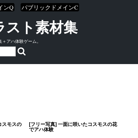
インQ
パブリックドメインC
イラスト素材集
集＋アハ体験ゲーム。
コスモスの
[フリー写真] 一面に咲いたコスモスの花
でアハ体験