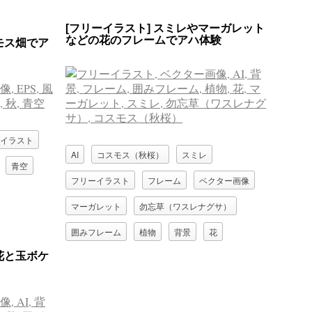
花
菊（キク）
[フリーイラスト] スミレやマーガレット
などの花のフレームでアハ体験
モス畑でア
イラスト
AI
コスモス（秋桜）
スミレ
青空
フリーイラスト
フレーム
ベクター画像
マーガレット
勿忘草（ワスレナグサ）
囲みフレーム
植物
背景
花
花と玉ボケ