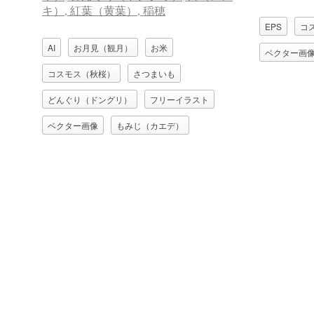
EPS
コ
AI
お月見（観月）
お米
ベクター画
コスモス（秋桜）
さつまいも
どんぐり（ドングリ）
フリーイラスト
ベクター画像
もみじ（カエデ）
柿（カキ）
栗（クリ）
秋
秋刀魚（サンマ）
稲（イネ）
稲穂
紅葉（黄葉）
茸（キノコ）
葡萄（ブドウ）
薄（ススキ）