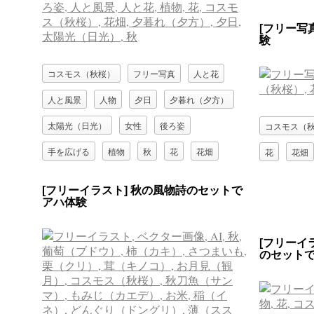
[フリー写
験
コスモス（秋桜）
フリー写真
人と花
人と風景
人物
夕日
夕暮れ（夕方）
太陽光（日光）
女性
後ろ姿
コスモス（
手を広げる
植物
秋
花
花畑
花
花畑
[フリーイラスト] 秋の風物詩のセットで
アハ体験
[フリーイ
のセット