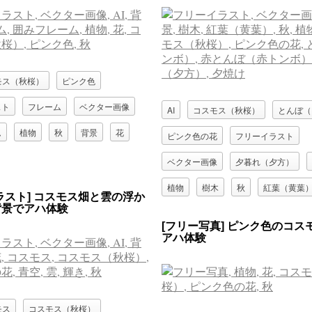
モス（秋桜）
ピンク色
スト
フレーム
ベクター画像
AI
コスモス（秋桜）
とんぼ（
ム
植物
秋
背景
花
ピンク色の花
フリーイラスト
ベクター画像
夕暮れ（夕方）
植物
樹木
秋
紅葉（黄葉
ラスト] コスモス畑と雲の浮か
背景でアハ体験
花
赤とんぼ（赤トンボ）
[フリー写真] ピンク色のコス
アハ体験
モス
コスモス（秋桜）