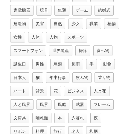
家電機器
玩具
魚類
ゲーム
結婚式
建造物
災害
自然
少女
職業
植物
女性
人体
人物
スポーツ
スマートフォン
世界遺産
掃除
食べ物
誕生日
男性
鳥類
梅雨
手
動物
日本人
猫
年中行事
飲み物
乗り物
ハート
背景
花
ビジネス
人と花
人と風景
風景
風船
武器
フレーム
文房具
哺乳類
本
夕暮れ
夜
リボン
料理
旅行
老人
和柄