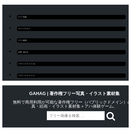
フリー写真
フリーイラスト
フリー絵画
お問い合わせ
パブリックドメインQ
パブリックドメインC
GAHAG | 著作権フリー写真・イラスト素材集
無料で商用利用が可能な著作権フリー（パブリックドメイン）
真・絵画・イラスト素材集＋アハ体験ゲーム。
Skip
Main menu