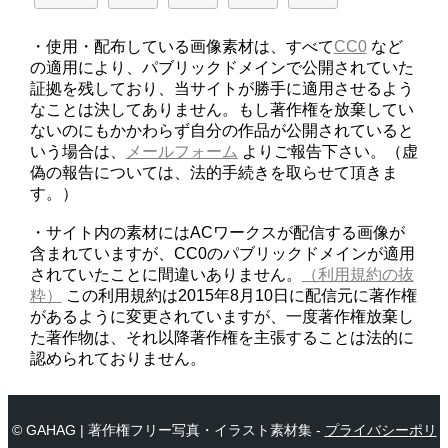
・使用・配布している画像素材は、すべて
CC0
など
の適用により、パブリックドメインで公開されていた
証拠を残しており、当サイトが勝手に適用させるよう
なことは決してありません。もし著作権を放棄してい
ないのにもかかわらず自分の作品が公開されていると
いう場合は、
メールフォーム
よりご報告下さい。（虚
偽の報告については、法的手続きを取らせて頂きま
す。）
・サイト内の素材にはACワークスが配信する画像が
含まれていますが、CC0のパブリックドメインが適用
されていたことに間違いありません。
（利用規約の抜
粋）
この利用規約は2015年8月10日に配信元に著作権
があるように変更されていますが、一度著作権放棄し
た著作物は、それ以降著作権を主張することは法的に
認められておりません。
© GAHAG | 著作権フリー写真・イラスト素材集 -
プライバシーポリ