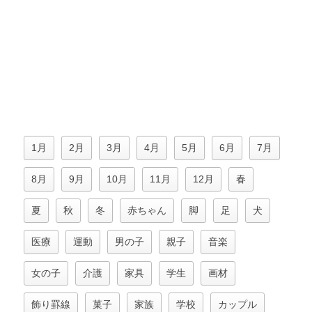
1月
2月
3月
4月
5月
6月
7月
8月
9月
10月
11月
12月
春
夏
秋
冬
赤ちゃん
脚
足
犬
医療
運動
男の子
親子
音楽
女の子
介護
家具
学生
画材
飾り罫線
菓子
家族
学校
カップル