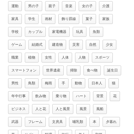
運動
男の子
親子
音楽
女の子
介護
家具
学生
画材
飾り罫線
菓子
家族
学校
カップル
家電機器
玩具
魚類
ゲーム
結婚式
建造物
災害
自然
少女
職業
植物
女性
人体
人物
スポーツ
スマートフォン
世界遺産
掃除
食べ物
誕生日
男性
鳥類
梅雨
手
動物
日本人
猫
年中行事
飲み物
乗り物
ハート
背景
花
ビジネス
人と花
人と風景
風景
風船
武器
フレーム
文房具
哺乳類
本
夕暮れ