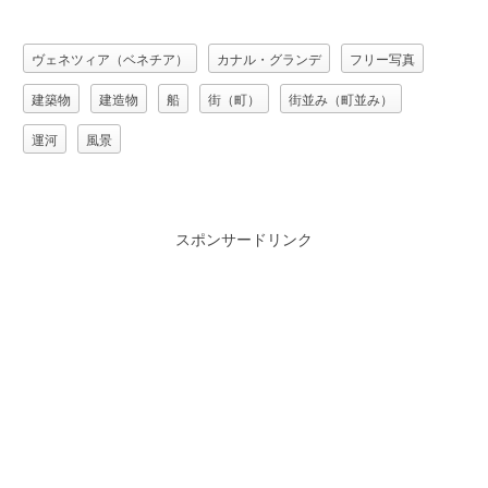
ヴェネツィア（ベネチア）
カナル・グランデ
フリー写真
建築物
建造物
船
街（町）
街並み（町並み）
運河
風景
スポンサードリンク