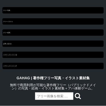
フリー写真
フリーイラスト
フリー絵画
お問い合わせ
パブリックドメインQ
パブリックドメインC
GAHAG | 著作権フリー写真・イラスト素材集
無料で商用利用が可能な著作権フリー（パブリックドメイ
ン）の写真・絵画・イラスト素材集＋アハ体験ゲーム。