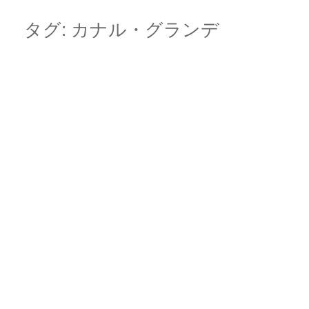
Skip
Main menu
to
タグ:
カナル・グランデ
content