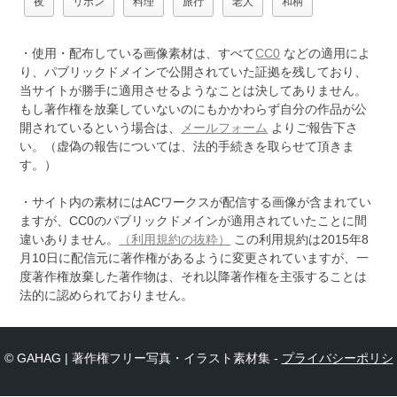
夜
リボン
料理
旅行
老人
和柄
・使用・配布している画像素材は、すべて
CC0
などの適用によ
り、パブリックドメインで公開されていた証拠を残しており、
当サイトが勝手に適用させるようなことは決してありません。
もし著作権を放棄していないのにもかかわらず自分の作品が公
開されているという場合は、
メールフォーム
よりご報告下さ
い。（虚偽の報告については、法的手続きを取らせて頂きま
す。）
・サイト内の素材にはACワークスが配信する画像が含まれてい
ますが、CC0のパブリックドメインが適用されていたことに間
違いありません。
（利用規約の抜粋）
この利用規約は2015年8
月10日に配信元に著作権があるように変更されていますが、一
度著作権放棄した著作物は、それ以降著作権を主張することは
法的に認められておりません。
© GAHAG | 著作権フリー写真・イラスト素材集 -
プライバシーポリシ