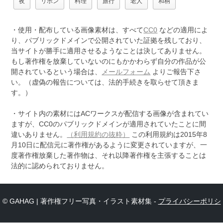
夜
リボン
料理
旅行
老人
和柄
・使用・配布している画像素材は、すべて
CC0
などの適用によ
り、パブリックドメインで公開されていた証拠を残しており、
当サイトが勝手に適用させるようなことは決してありません。
もし著作権を放棄していないのにもかかわらず自分の作品が公
開されているという場合は、
メールフォーム
よりご報告下さ
い。（虚偽の報告については、法的手続きを取らせて頂きま
す。）
・サイト内の素材にはACワークスが配信する画像が含まれてい
ますが、CC0のパブリックドメインが適用されていたことに間
違いありません。
（利用規約の抜粋）
この利用規約は2015年8
月10日に配信元に著作権があるように変更されていますが、一
度著作権放棄した著作物は、それ以降著作権を主張することは
法的に認められておりません。
© GAHAG | 著作権フリー写真・イラスト素材集 -
プライバシーポリシ