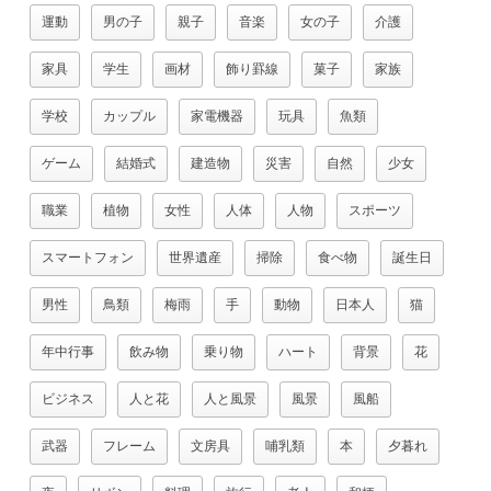
運動
男の子
親子
音楽
女の子
介護
家具
学生
画材
飾り罫線
菓子
家族
学校
カップル
家電機器
玩具
魚類
ゲーム
結婚式
建造物
災害
自然
少女
職業
植物
女性
人体
人物
スポーツ
スマートフォン
世界遺産
掃除
食べ物
誕生日
男性
鳥類
梅雨
手
動物
日本人
猫
年中行事
飲み物
乗り物
ハート
背景
花
ビジネス
人と花
人と風景
風景
風船
武器
フレーム
文房具
哺乳類
本
夕暮れ