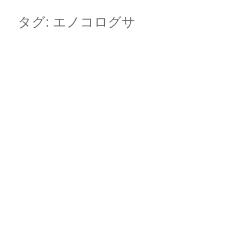
Skip
Main menu
to
タグ:
エノコログサ
content