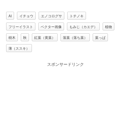
AI
イチョウ
エノコログサ
トチノキ
フリーイラスト
ベクター画像
もみじ（カエデ）
植物
樹木
秋
紅葉（黄葉）
落葉（落ち葉）
葉っぱ
薄（ススキ）
スポンサードリンク