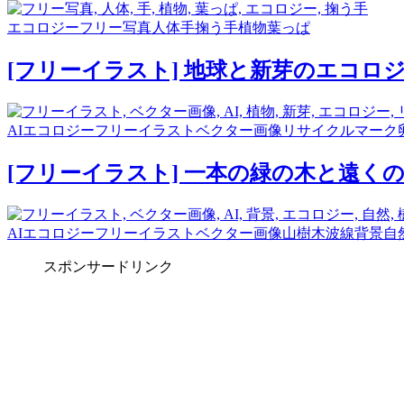
エコロジー
フリー写真
人体
手
掬う手
植物
葉っぱ
[フリーイラスト] 地球と新芽のエコロ
AI
エコロジー
フリーイラスト
ベクター画像
リサイクルマーク
[フリーイラスト] 一本の緑の木と遠く
AI
エコロジー
フリーイラスト
ベクター画像
山
樹木
波線
背景
自
スポンサードリンク