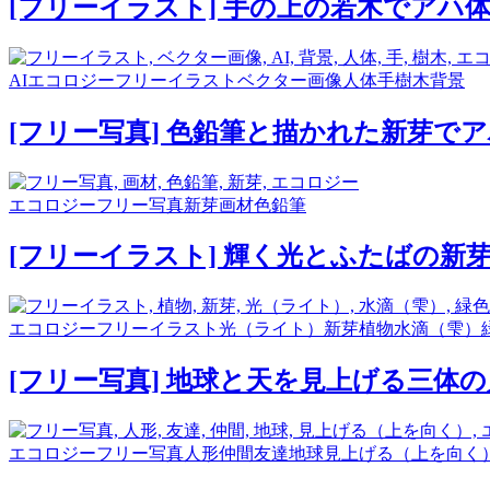
[フリーイラスト] 手の上の若木でアハ
AI
エコロジー
フリーイラスト
ベクター画像
人体
手
樹木
背景
[フリー写真] 色鉛筆と描かれた新芽で
エコロジー
フリー写真
新芽
画材
色鉛筆
[フリーイラスト] 輝く光とふたばの新
エコロジー
フリーイラスト
光（ライト）
新芽
植物
水滴（雫）
[フリー写真] 地球と天を見上げる三体
エコロジー
フリー写真
人形
仲間
友達
地球
見上げる（上を向く