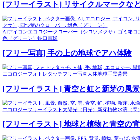
[フリーイラスト] リサイクルマークな
AI
アイコン
エコロジー
クローバー（シロツメクサ）
ゴミ箱
コ
色（グリーン）
蛇口
電球
[フリー写真] 手の上の地球でアハ体験
エコロジー
フォトレタッチ
フリー写真
人体
地球
手
黒背景
[フリーイラスト] 青空と虹と新芽の風
エコロジー
フリーイラスト
太陽光（日光）
新芽
植物
水滴（雫
[フリーイラスト] 地球と植物と青空の