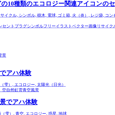
どの10種類のエコロジー関連アイコンの
ンセントプラグ
シンボル
フリーイラスト
ベクター画像
リサイク
景でアハ体験
）
空
自然
虹
雲
青空
風景
背景でアハ体験