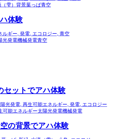
滴（雫）
背景
葉っぱ
青空
アハ体験
陽光発電
機械
発電
青空
ルのセットでアハ体験
生可能エネルギー
太陽光発電
機械
発電
青空の背景でアハ体験