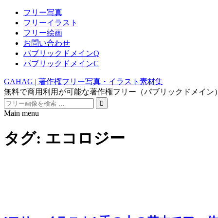
フリー写真
フリーイラスト
フリー絵画
お問い合わせ
パブリックドメインQ
パブリックドメインC
GAHAG | 著作権フリー写真・イラスト素材集
無料で商用利用が可能な著作権フリー（パブリックドメイン
Search
for:
Main menu
Skip
to
タグ:
エコロジー
content