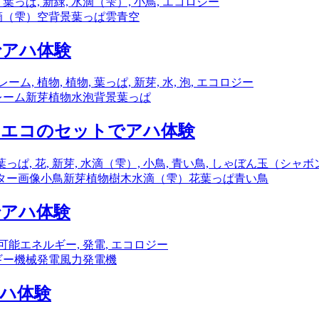
滴（雫）
空
背景
葉っぱ
雲
青空
でアハ体験
レーム
新芽
植物
水
泡
背景
葉っぱ
のエコのセットでアハ体験
ター画像
小鳥
新芽
植物
樹木
水滴（雫）
花
葉っぱ
青い鳥
でアハ体験
ギー
機械
発電
風力発電機
アハ体験