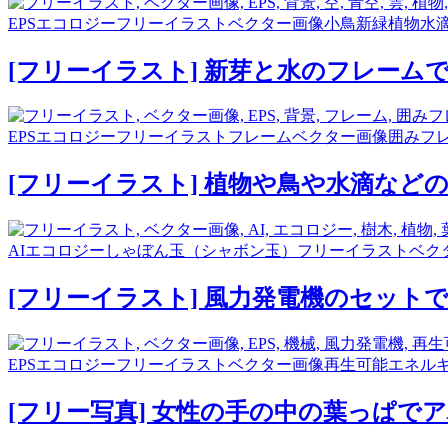
EPS
エコロジー
フリーイラスト
ベクター画像
小鳥
新緑
植物
水
[フリーイラスト] 新芽と水のフレーム
EPS
エコロジー
フリーイラスト
フレーム
ベクター画像
囲みフ
[フリーイラスト] 植物や鳥や水滴など
AI
エコロジー
しゃぼん玉（シャボン玉）
フリーイラスト
ベク
[フリーイラスト] 風力発電機のセット
EPS
エコロジー
フリーイラスト
ベクター画像
再生可能エネル
[フリー写真] 女性の手の中の葉っぱで