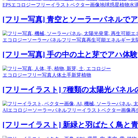
EPS
エコロジー
フリーイラスト
ベクター画像
地球
惑星
植物
水
[フリー写真] 青空とソーラーパネルで
エコロジー
ソーラーパネル
フリー写真
再生可能エネルギー
太
[フリー写真] 手の中の土と芽でアハ体験
エコロジー
フリー写真
人体
土
手
新芽
植物
[フリーイラスト] 7種類の太陽光パネ
AI
エコロジー
ソーラーパネル
フリーイラスト
ベクター画像
再
[フリーイラスト] 新緑と羽ばたく鳥と