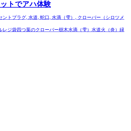
セットでアハ体験
ル
レジ袋
四つ葉のクローバー
樹木
水滴（雫）
水道
火（炎）
緑