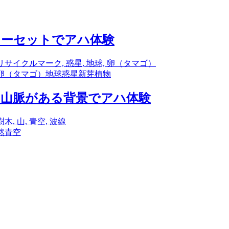
ジーセットでアハ体験
卵（タマゴ）
地球
惑星
新芽
植物
の山脈がある背景でアハ体験
然
青空