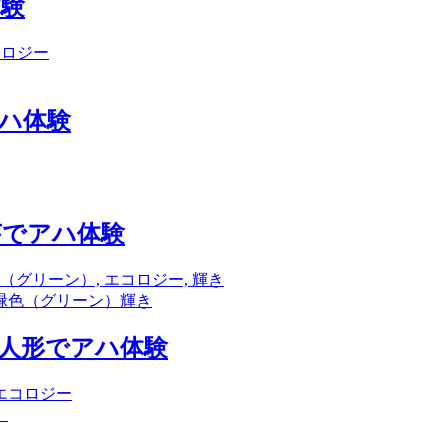
体験
アハ体験
芽でアハ体験
緑色（グリーン）
輝き
の人形でアハ体験
）