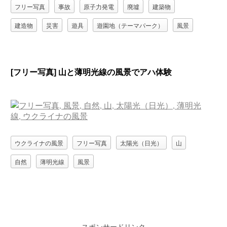
フリー写真
事故
原子力発電
廃墟
建築物
建造物
災害
遊具
遊園地（テーマパーク）
風景
[フリー写真] 山と薄明光線の風景でアハ体験
ウクライナの風景
フリー写真
太陽光（日光）
山
自然
薄明光線
風景
スポンサードリンク