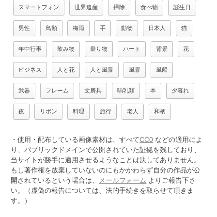
スマートフォン
世界遺産
掃除
食べ物
誕生日
男性
鳥類
梅雨
手
動物
日本人
猫
年中行事
飲み物
乗り物
ハート
背景
花
ビジネス
人と花
人と風景
風景
風船
武器
フレーム
文房具
哺乳類
本
夕暮れ
夜
リボン
料理
旅行
老人
和柄
・使用・配布している画像素材は、すべて
CC0
などの適用によ
り、パブリックドメインで公開されていた証拠を残しており、
当サイトが勝手に適用させるようなことは決してありません。
もし著作権を放棄していないのにもかかわらず自分の作品が公
開されているという場合は、
メールフォーム
よりご報告下さ
い。（虚偽の報告については、法的手続きを取らせて頂きま
す。）