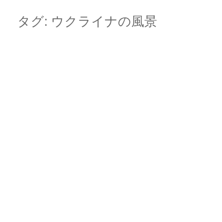
Skip
Main menu
to
タグ:
ウクライナの風景
content