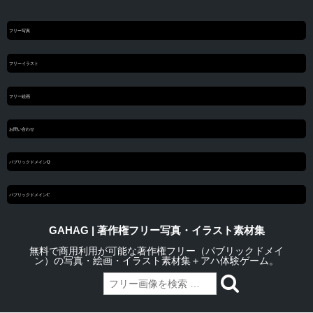
フリー写真
フリーイラスト
フリー絵画
お問い合わせ
パブリックドメインQ
パブリックドメインC
GAHAG | 著作権フリー写真・イラスト素材集
無料で商用利用が可能な著作権フリー（パブリックドメイ
ン）の写真・絵画・イラスト素材集＋アハ体験ゲーム。