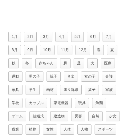
1月
2月
3月
4月
5月
6月
7月
8月
9月
10月
11月
12月
春
夏
秋
冬
赤ちゃん
脚
足
犬
医療
運動
男の子
親子
音楽
女の子
介護
家具
学生
画材
飾り罫線
菓子
家族
学校
カップル
家電機器
玩具
魚類
ゲーム
結婚式
建造物
災害
自然
少女
職業
植物
女性
人体
人物
スポーツ