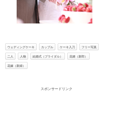
ウェディングケーキ
カップル
ケーキ入刀
フリー写真
二人
人物
結婚式（ブライダル）
花婿（新郎）
花嫁（新婦）
スポンサードリンク