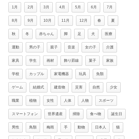
1月
2月
3月
4月
5月
6月
7月
8月
9月
10月
11月
12月
春
夏
秋
冬
赤ちゃん
脚
足
犬
医療
運動
男の子
親子
音楽
女の子
介護
家具
学生
画材
飾り罫線
菓子
家族
学校
カップル
家電機器
玩具
魚類
ゲーム
結婚式
建造物
災害
自然
少女
職業
植物
女性
人体
人物
スポーツ
スマートフォン
世界遺産
掃除
食べ物
誕生日
男性
鳥類
梅雨
手
動物
日本人
猫