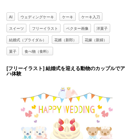
AI
ウェディングケーキ
ケーキ
ケーキ入刀
スイーツ
フリーイラスト
ベクター画像
洋菓子
結婚式（ブライダル）
花婿（新郎）
花嫁（新婦）
菓子
食べ物（食料）
[フリーイラスト] 結婚式を迎える動物のカップルでア
ハ体験