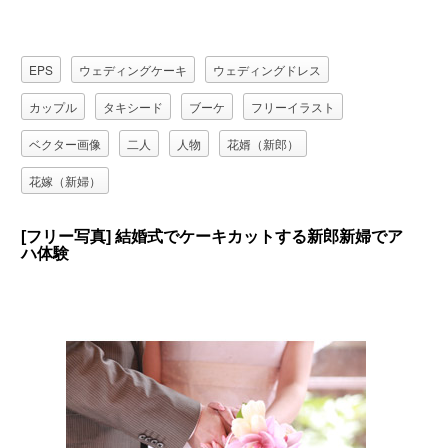
EPS
ウェディングケーキ
ウェディングドレス
カップル
タキシード
ブーケ
フリーイラスト
ベクター画像
二人
人物
花婿（新郎）
花嫁（新婦）
[フリー写真] 結婚式でケーキカットする新郎新婦でア
ハ体験