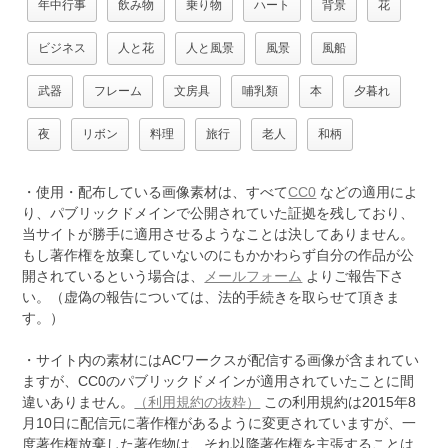
年中行事
飲み物
乗り物
ハート
背景
花
ビジネス
人と花
人と風景
風景
風船
武器
フレーム
文房具
哺乳類
本
夕暮れ
夜
リボン
料理
旅行
老人
和柄
・使用・配布している画像素材は、すべて
CC0
などの適用によ
り、パブリックドメインで公開されていた証拠を残しており、
当サイトが勝手に適用させるようなことは決してありません。
もし著作権を放棄していないのにもかかわらず自分の作品が公
開されているという場合は、
メールフォーム
よりご報告下さ
い。（虚偽の報告については、法的手続きを取らせて頂きま
す。）
・サイト内の素材にはACワークスが配信する画像が含まれてい
ますが、CC0のパブリックドメインが適用されていたことに間
違いありません。
（利用規約の抜粋）
この利用規約は2015年8
月10日に配信元に著作権があるように変更されていますが、一
度著作権放棄した著作物は、それ以降著作権を主張することは