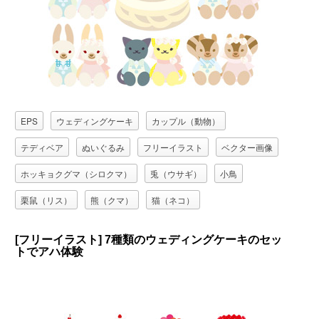
EPS
ウェディングケーキ
カップル（動物）
テディベア
ぬいぐるみ
フリーイラスト
ベクター画像
ホッキョクグマ（シロクマ）
兎（ウサギ）
小鳥
栗鼠（リス）
熊（クマ）
猫（ネコ）
結婚式（ブライダル）
[フリーイラスト] 7種類のウェディングケーキのセッ
トでアハ体験