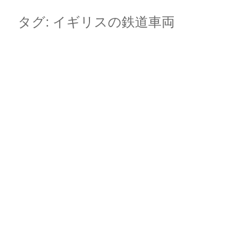
Skip
Main menu
to
タグ:
イギリスの鉄道車両
content