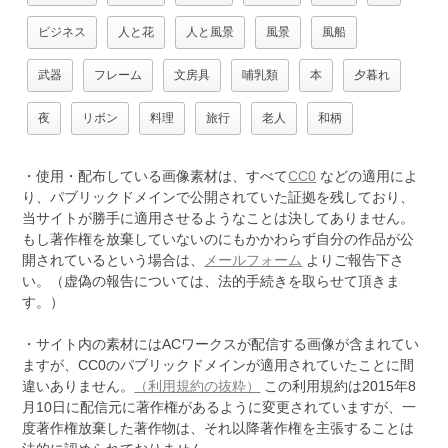
ビジネス
人と花
人と風景
風景
風船
武器
フレーム
文房具
哺乳類
本
夕暮れ
夜
リボン
料理
旅行
老人
和柄
・使用・配布している画像素材は、すべて
CC0
などの適用によ
り、パブリックドメインで公開されていた証拠を残しており、
当サイトが勝手に適用させるようなことは決してありません。
もし著作権を放棄していないのにもかかわらず自分の作品が公
開されているという場合は、
メールフォーム
よりご報告下さ
い。（虚偽の報告については、法的手続きを取らせて頂きま
す。）
・サイト内の素材にはACワークスが配信する画像が含まれてい
ますが、CC0のパブリックドメインが適用されていたことに間
違いありません。
（利用規約の抜粋）
この利用規約は2015年8
月10日に配信元に著作権があるように変更されていますが、一
度著作権放棄した著作物は、それ以降著作権を主張することは