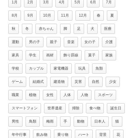
1月
2月
3月
4月
5月
6月
7月
8月
9月
10月
11月
12月
春
夏
秋
冬
赤ちゃん
脚
足
犬
医療
運動
男の子
親子
音楽
女の子
介護
家具
学生
画材
飾り罫線
菓子
家族
学校
カップル
家電機器
玩具
魚類
ゲーム
結婚式
建造物
災害
自然
少女
職業
植物
女性
人体
人物
スポーツ
スマートフォン
世界遺産
掃除
食べ物
誕生日
男性
鳥類
梅雨
手
動物
日本人
猫
年中行事
飲み物
乗り物
ハート
背景
花