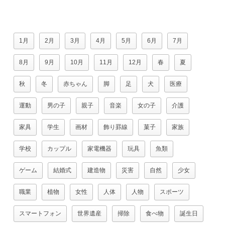
1月
2月
3月
4月
5月
6月
7月
8月
9月
10月
11月
12月
春
夏
秋
冬
赤ちゃん
脚
足
犬
医療
運動
男の子
親子
音楽
女の子
介護
家具
学生
画材
飾り罫線
菓子
家族
学校
カップル
家電機器
玩具
魚類
ゲーム
結婚式
建造物
災害
自然
少女
職業
植物
女性
人体
人物
スポーツ
スマートフォン
世界遺産
掃除
食べ物
誕生日