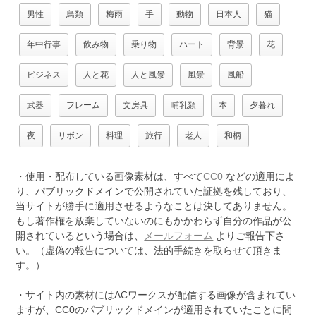
男性
鳥類
梅雨
手
動物
日本人
猫
年中行事
飲み物
乗り物
ハート
背景
花
ビジネス
人と花
人と風景
風景
風船
武器
フレーム
文房具
哺乳類
本
夕暮れ
夜
リボン
料理
旅行
老人
和柄
・使用・配布している画像素材は、すべて
CC0
などの適用によ
り、パブリックドメインで公開されていた証拠を残しており、
当サイトが勝手に適用させるようなことは決してありません。
もし著作権を放棄していないのにもかかわらず自分の作品が公
開されているという場合は、
メールフォーム
よりご報告下さ
い。（虚偽の報告については、法的手続きを取らせて頂きま
す。）
・サイト内の素材にはACワークスが配信する画像が含まれてい
ますが、CC0のパブリックドメインが適用されていたことに間