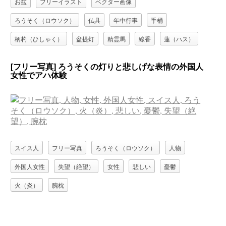
お盆
フリーイラスト
ベクター画像
ろうそく（ロウソク）
仏具
年中行事
手桶
柄杓（ひしゃく）
盆提灯
精霊馬
線香
蓮（ハス）
鈴（仏具）
[フリー写真] ろうそくの灯りと悲しげな表情の外国人
女性でアハ体験
スイス人
フリー写真
ろうそく（ロウソク）
人物
外国人女性
失望（絶望）
女性
悲しい
憂鬱
火（炎）
腕枕