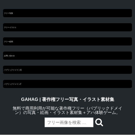
フリー写真
フリーイラスト
フリー絵画
お問い合わせ
パブリックドメインQ
パブリックドメインC
GAHAG | 著作権フリー写真・イラスト素材集
無料で商用利用が可能な著作権フリー（パブリックドメイ
ン）の写真・絵画・イラスト素材集＋アハ体験ゲーム。