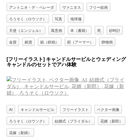
アントニオ・デ・ペレーダ
ヴァニタス
フリー絵画
ろうそく（ロウソク）
写真
地球儀
天使（エンジェル）
寓意画
本（書籍）
死
砂時計
金貨
銀貨
銃（鉄砲）
鎧（アーマー）
静物画
頭蓋骨
[フリーイラスト] キャンドルサービルとウェディング
キャンドルのセットでアハ体験
AI
キャンドルサービル
フリーイラスト
ベクター画像
ろうそく（ロウソク）
結婚式（ブライダル）
花婿（新郎）
花嫁（新婦）