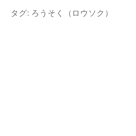
Skip
Main menu
to
タグ:
ろうそく（ロウソク）
content