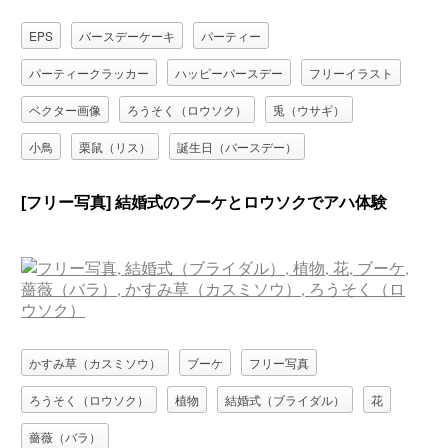
EPS
バースデーケーキ
パーティー
パーティークラッカー
ハッピーバースデー
フリーイラスト
ベクター画像
ろうそく（ロウソク）
兎（ウサギ）
小鳥
栗鼠（リス）
誕生日（バースデー）
鼠（ネズミ）
[フリー写真] 結婚式のブーケとロウソクでアハ体験
かすみ草（カスミソウ）
ブーケ
フリー写真
ろうそく（ロウソク）
植物
結婚式（ブライダル）
花
薔薇（バラ）