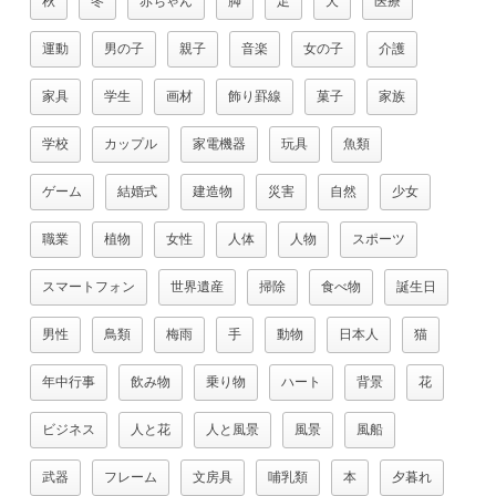
秋
冬
赤ちゃん
脚
足
犬
医療
運動
男の子
親子
音楽
女の子
介護
家具
学生
画材
飾り罫線
菓子
家族
学校
カップル
家電機器
玩具
魚類
ゲーム
結婚式
建造物
災害
自然
少女
職業
植物
女性
人体
人物
スポーツ
スマートフォン
世界遺産
掃除
食べ物
誕生日
男性
鳥類
梅雨
手
動物
日本人
猫
年中行事
飲み物
乗り物
ハート
背景
花
ビジネス
人と花
人と風景
風景
風船
武器
フレーム
文房具
哺乳類
本
夕暮れ