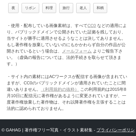
夜
リボン
料理
旅行
老人
和柄
・使用・配布している画像素材は、すべて
CC0
などの適用によ
り、パブリックドメインで公開されていた証拠を残しており、
当サイトが勝手に適用させるようなことは決してありません。
もし著作権を放棄していないのにもかかわらず自分の作品が公
開されているという場合は、
メールフォーム
よりご報告下さ
い。（虚偽の報告については、法的手続きを取らせて頂きま
す。）
・サイト内の素材にはACワークスが配信する画像が含まれてい
ますが、CC0のパブリックドメインが適用されていたことに間
違いありません。
（利用規約の抜粋）
この利用規約は2015年8
月10日に配信元に著作権があるように変更されていますが、一
度著作権放棄した著作物は、それ以降著作権を主張することは
法的に認められておりません。
© GAHAG | 著作権フリー写真・イラスト素材集 -
プライバシーポリシ