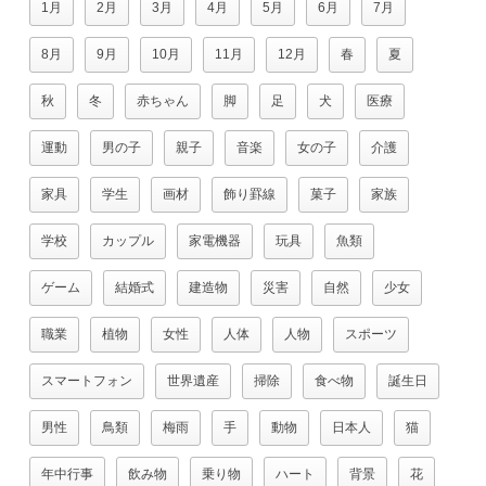
1月
2月
3月
4月
5月
6月
7月
8月
9月
10月
11月
12月
春
夏
秋
冬
赤ちゃん
脚
足
犬
医療
運動
男の子
親子
音楽
女の子
介護
家具
学生
画材
飾り罫線
菓子
家族
学校
カップル
家電機器
玩具
魚類
ゲーム
結婚式
建造物
災害
自然
少女
職業
植物
女性
人体
人物
スポーツ
スマートフォン
世界遺産
掃除
食べ物
誕生日
男性
鳥類
梅雨
手
動物
日本人
猫
年中行事
飲み物
乗り物
ハート
背景
花