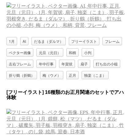
1月
AI
だるま（ダルマ）
フリーイラスト
フレーム
ベクター画像
元旦（元日）
和柄
小判
左右フレーム
年中行事
年賀状
扇子
打ち出の小槌
折り鶴（折鶴）
梅（ウメ）
正月
独楽（こま）
羽子板
羽根突き
背景
[フリーイラスト] 16種類のお正月関連のセットでアハ
体験