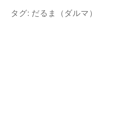
Skip
Main menu
to
タグ:
だるま（ダルマ）
content