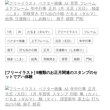
1月
AI
だるま（ダルマ）
フリーイラスト
フレーム
ベクター画像
上下フレーム
元旦（元日）
年中行事
扇子
打ち出の小槌
正月
注連飾り（しめ飾り）
独楽（こま）
絵馬
羽根突き
背景
鏡餅
門松
[フリーイラスト] 9種類のお正月関連のスタンプのセ
ットでアハ体験