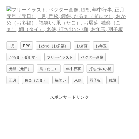
1月
EPS
おかめ（お多福）
お屠蘇
お年玉
だるま（ダルマ）
フリーイラスト
ベクター画像
元旦（元日）
凧（たこ）
年中行事
打ち出の小槌
正月
独楽（こま）
福笑い
米俵
羽子板
鏡餅
門松
鯛（タイ）
スポンサードリンク