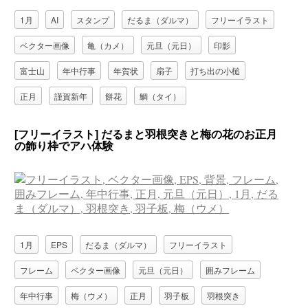
1月
AI
スタンプ
だるま（ダルマ）
フリーイラスト
ベクター画像
亀（カメ）
元旦（元日）
印影
富士山
年中行事
年賀状
扇子
打ち出の小槌
正月
謹賀新年
餅花
鯛（タイ）
[フリーイラスト] だるまと羽根突きと梅の花のお正月
の飾り枠でアハ体験
1月
EPS
だるま（ダルマ）
フリーイラスト
フレーム
ベクター画像
元旦（元日）
囲みフレーム
年中行事
梅（ウメ）
正月
羽子板
羽根突き