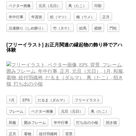
ベクター画像
元旦（元日）
凧（たこ）
印影
年中行事
年賀状
松（マツ）
梅（ウメ）
正月
注連飾り（しめ飾り）
竹（タケ）
絵馬
鏡餅
門松
餅つき
[フリーイラスト] お正月関連の縁起物の飾り枠でアハ
体験
1月
EPS
だるま（ダルマ）
フリーイラスト
フレーム
ベクター画像
元旦（元日）
凧（たこ）
和服
囲みフレーム
年中行事
打ち出の小槌
招き猫
正月
着物
紋付羽織袴
背景