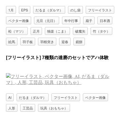
1月
EPS
だるま（ダルマ）
のし袋
フリーイラスト
ベクター画像
元旦（元日）
年中行事
扇子
日本酒
松（マツ）
正月
独楽（こま）
破魔矢
竹（タケ）
絵馬
羽子板
羽根突き
迎春
鏡餅
[フリーイラスト] 7種類の達磨のセットでアハ体験
AI
だるま（ダルマ）
フリーイラスト
ベクター画像
人形
工芸品
玩具（おもちゃ）