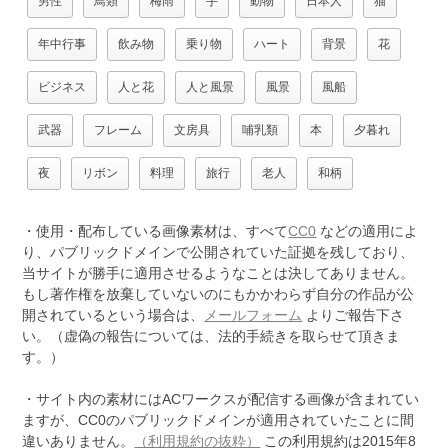
男性
鳥類
梅雨
手
動物
日本人
猫
年中行事
飲み物
乗り物
ハート
背景
花
ビジネス
人と花
人と風景
風景
風船
武器
フレーム
文房具
哺乳類
本
夕暮れ
夜
リボン
料理
旅行
老人
和柄
・使用・配布している画像素材は、すべて
CC0
などの適用によ
り、パブリックドメインで公開されていた証拠を残しており、
当サイトが勝手に適用させるようなことは決してありません。
もし著作権を放棄していないのにもかかわらず自分の作品が公
開されているという場合は、
メールフォーム
よりご報告下さ
い。（虚偽の報告については、法的手続きを取らせて頂きま
す。）
・サイト内の素材にはACワークスが配信する画像が含まれてい
ますが、CC0のパブリックドメインが適用されていたことに間
違いありません。
（利用規約の抜粋）
この利用規約は2015年8