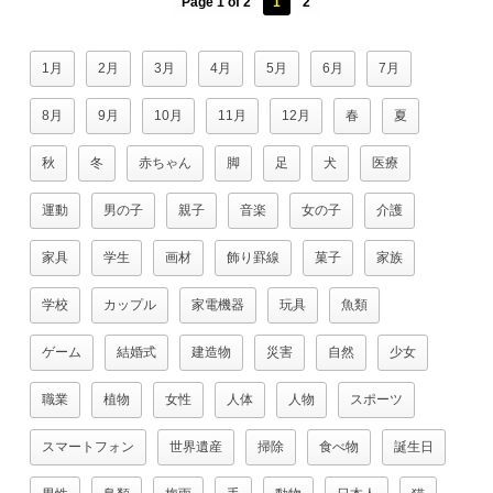
Page 1 of 2
1
2
1月
2月
3月
4月
5月
6月
7月
8月
9月
10月
11月
12月
春
夏
秋
冬
赤ちゃん
脚
足
犬
医療
運動
男の子
親子
音楽
女の子
介護
家具
学生
画材
飾り罫線
菓子
家族
学校
カップル
家電機器
玩具
魚類
ゲーム
結婚式
建造物
災害
自然
少女
職業
植物
女性
人体
人物
スポーツ
スマートフォン
世界遺産
掃除
食べ物
誕生日