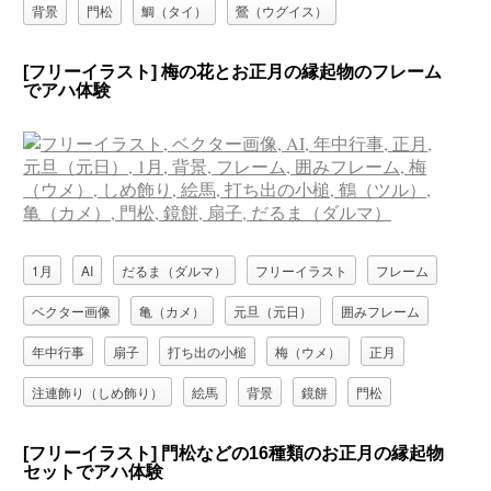
背景
門松
鯛（タイ）
鶯（ウグイス）
[フリーイラスト] 梅の花とお正月の縁起物のフレーム
でアハ体験
1月
AI
だるま（ダルマ）
フリーイラスト
フレーム
ベクター画像
亀（カメ）
元旦（元日）
囲みフレーム
年中行事
扇子
打ち出の小槌
梅（ウメ）
正月
注連飾り（しめ飾り）
絵馬
背景
鏡餅
門松
鶴（ツル）
[フリーイラスト] 門松などの16種類のお正月の縁起物
セットでアハ体験