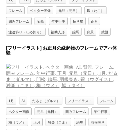
フレーム
ベクター画像
元旦（元日）
凧（たこ）
囲みフレーム
宝船
年中行事
招き猫
正月
注連飾り（しめ飾り）
福助人形
絵馬
背景
鏡餅
門松
[フリーイラスト] お正月の縁起物のフレームでアハ体
験
1月
AI
だるま（ダルマ）
フリーイラスト
フレーム
ベクター画像
元旦（元日）
囲みフレーム
年中行事
梅（ウメ）
正月
独楽（こま）
絵馬
羽根突き