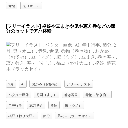
赤鬼
鬼（オニ）
[フリーイラスト] 柊鰯や豆まきや鬼や恵方巻などの節
分のセットでアハ体験
2月
AI
おかめ（お多福）
フリーイラスト
ベクター画像
寿司（すし）
巻き寿司
巻物（巻き物）
年中行事
恵方巻き
柊鰯
梅（ウメ）
福豆（炒り大豆）
節分
落花生（ラッカセイ）
豆（マメ）
豆まき
赤鬼
青鬼
鬼（オニ）