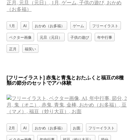
1月
AI
おかめ（お多福）
ゲーム
フリーイラスト
ベクター画像
元旦（元日）
子供の遊び
年中行事
正月
福笑い
[フリーイラスト] 赤鬼と青鬼とおたふくと福豆の8種
類の節分のセットでアハ体験
2月
AI
おかめ（お多福）
お面
フリーイラスト
ベクター画像
年中行事
福豆（炒り大豆）
節分