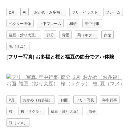
2月
AI
おかめ（お多福）
フリーイラスト
フレーム
ベクター画像
上下フレーム
和柄
年中行事
福豆（炒り大豆）
節分
背景
菊（キク）
赤鬼
鬼（オニ）
[フリー写真] お多福と桜と福豆の節分でアハ体験
2月
おかめ（お多福）
お面
フリー写真
年中行事
枝
桜（サクラ）
福豆（炒り大豆）
節分
豆（マメ）