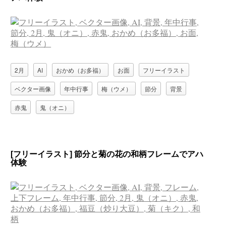
2月
AI
おかめ（お多福）
お面
フリーイラスト
ベクター画像
年中行事
梅（ウメ）
節分
背景
赤鬼
鬼（オニ）
[フリーイラスト] 節分と菊の花の和柄フレームでアハ
体験