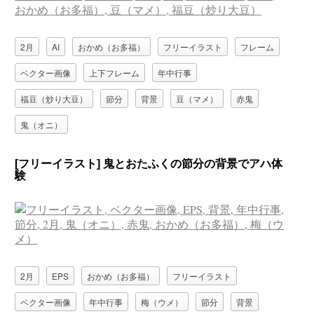
2月
AI
おかめ（お多福）
フリーイラスト
フレーム
ベクター画像
上下フレーム
年中行事
福豆（炒り大豆）
節分
背景
豆（マメ）
赤鬼
鬼（オニ）
[フリーイラスト] 鬼とおたふくの節分の背景でアハ体
験
2月
EPS
おかめ（お多福）
フリーイラスト
ベクター画像
年中行事
梅（ウメ）
節分
背景