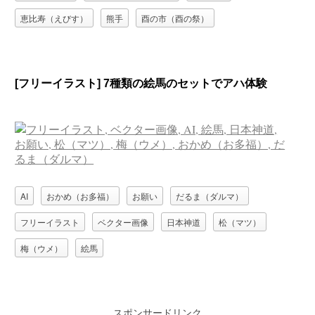
恵比寿（えびす）
熊手
酉の市（酉の祭）
[フリーイラスト] 7種類の絵馬のセットでアハ体験
AI
おかめ（お多福）
お願い
だるま（ダルマ）
フリーイラスト
ベクター画像
日本神道
松（マツ）
梅（ウメ）
絵馬
スポンサードリンク