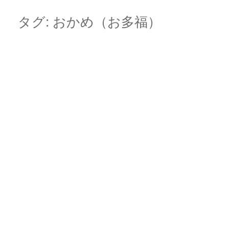
Skip
Main menu
to
タグ:
おかめ（お多福）
content