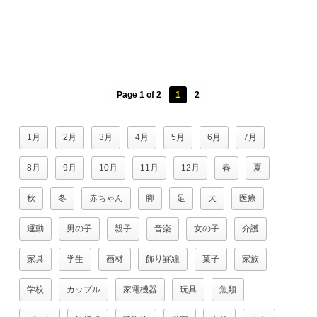
Page 1 of 2
1
2
1月
2月
3月
4月
5月
6月
7月
8月
9月
10月
11月
12月
春
夏
秋
冬
赤ちゃん
脚
足
犬
医療
運動
男の子
親子
音楽
女の子
介護
家具
学生
画材
飾り罫線
菓子
家族
学校
カップル
家電機器
玩具
魚類