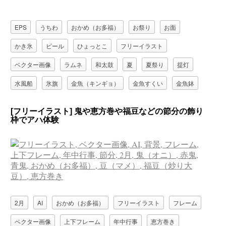
EPS
うちわ
おかめ（お多福）
お祭り
お面
かき氷
ビール
ひょっとこ
フリーイラスト
ベクター画像
ラムネ
和太鼓
夏
夏祭り
提灯
水風船
氷旗
金魚（キンギョ）
金魚すくい
金魚鉢
[フリーイラスト] 鬼や恵方巻や福豆などの節分の飾り
枠でアハ体験
2月
AI
おかめ（お多福）
フリーイラスト
フレーム
ベクター画像
上下フレーム
年中行事
恵方巻き