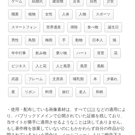
ゲーム
結婚式
建造物
災害
自然
少女
職業
植物
女性
人体
人物
スポーツ
スマートフォン
世界遺産
掃除
食べ物
誕生日
男性
鳥類
梅雨
手
動物
日本人
猫
年中行事
飲み物
乗り物
ハート
背景
花
ビジネス
人と花
人と風景
風景
風船
武器
フレーム
文房具
哺乳類
本
夕暮れ
夜
リボン
料理
旅行
老人
和柄
・使用・配布している画像素材は、すべて
CC0
などの適用によ
り、パブリックドメインで公開されていた証拠を残しており、
当サイトが勝手に適用させるようなことは決してありません。
もし著作権を放棄していないのにもかかわらず自分の作品が公
開されているという場合は、
メールフォーム
よりご報告下さ