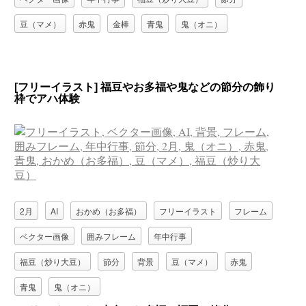
豆（マメ）
赤鬼
金棒
青鬼
鬼（オニ）
[フリーイラスト] 福豆やお多福や鬼などの節分の飾り
枠でアハ体験
2月
AI
おかめ（お多福）
フリーイラスト
フレーム
ベクター画像
囲みフレーム
年中行事
福豆（炒り大豆）
節分
背景
豆（マメ）
赤鬼
青鬼
鬼（オニ）