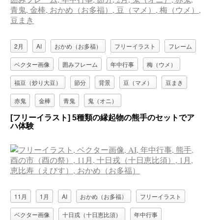
2月
AI
おかめ（お多福）
フリーイラスト
フレーム
ベクター画像
囲みフレーム
年中行事
梅（ウメ）
福豆（炒り大豆）
節分
背景
豆（マメ）
豆まき
赤鬼
金棒
青鬼
鬼（オニ）
[フリーイラスト] 5種類の縁起物の熊手のセットでア
ハ体験
11月
1月
AI
おかめ（お多福）
フリーイラスト
ベクター画像
十日戎（十日恵比須）
年中行事