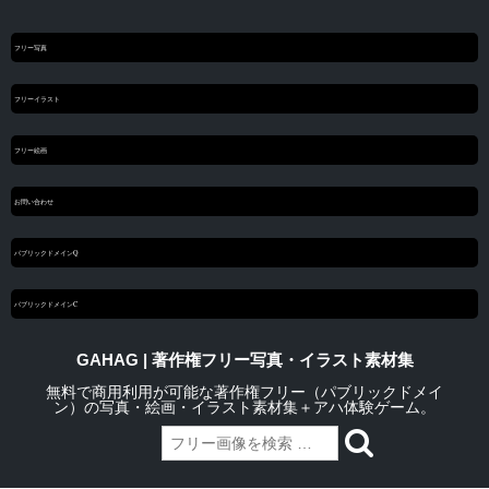
フリー写真
フリーイラスト
フリー絵画
お問い合わせ
パブリックドメインQ
パブリックドメインC
GAHAG | 著作権フリー写真・イラスト素材集
無料で商用利用が可能な著作権フリー（パブリックドメイ
ン）の写真・絵画・イラスト素材集＋アハ体験ゲーム。