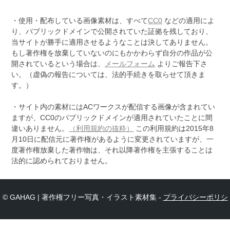
・使用・配布している画像素材は、すべて
CC0
などの適用によ
り、パブリックドメインで公開されていた証拠を残しており、
当サイトが勝手に適用させるようなことは決してありません。
もし著作権を放棄していないのにもかかわらず自分の作品が公
開されているという場合は、
メールフォーム
よりご報告下さ
い。（虚偽の報告については、法的手続きを取らせて頂きま
す。）
・サイト内の素材にはACワークスが配信する画像が含まれてい
ますが、CC0のパブリックドメインが適用されていたことに間
違いありません。
（利用規約の抜粋）
この利用規約は2015年8
月10日に配信元に著作権があるように変更されていますが、一
度著作権放棄した著作物は、それ以降著作権を主張することは
法的に認められておりません。
© GAHAG | 著作権フリー写真・イラスト素材集 -
プライバシーポリシ