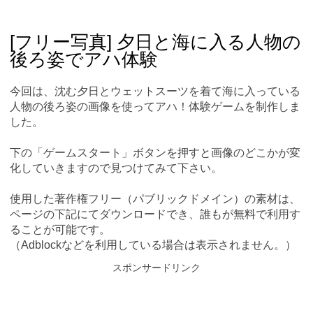
Skip
Main menu
to
content
[フリー写真] 夕日と海に入る人物の
後ろ姿でアハ体験
今回は、沈む夕日とウェットスーツを着て海に入っている
人物の後ろ姿の画像を使ってアハ！体験ゲームを制作しま
した。
下の「ゲームスタート」ボタンを押すと画像のどこかが変
化していきますので見つけてみて下さい。
使用した著作権フリー（パブリックドメイン）の素材は、
ページの下記にてダウンロードでき、誰もが無料で利用す
ることが可能です。
（Adblockなどを利用している場合は表示されません。）
スポンサードリンク