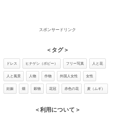
スポンサードリンク
＜タグ＞
ドレス
ヒナゲシ（ポピー）
フリー写真
人と花
人と風景
人物
作物
外国人女性
女性
妊娠
畑
穀物
花冠
赤色の花
麦（ムギ）
＜利用について＞