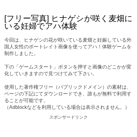
Skip
Main menu
to
content
[フリー写真] ヒナゲシが咲く麦畑に
いる妊婦でアハ体験
今回は、ヒナゲシの花が咲いている麦畑と妊娠している外
国人女性のポートレイト画像を使ってアハ！体験ゲームを
制作しました。
下の「ゲームスタート」ボタンを押すと画像のどこかが変
化していきますので見つけてみて下さい。
使用した著作権フリー（パブリックドメイン）の素材は、
ページの下記にてダウンロードでき、誰もが無料で利用す
ることが可能です。
（Adblockなどを利用している場合は表示されません。）
スポンサードリンク