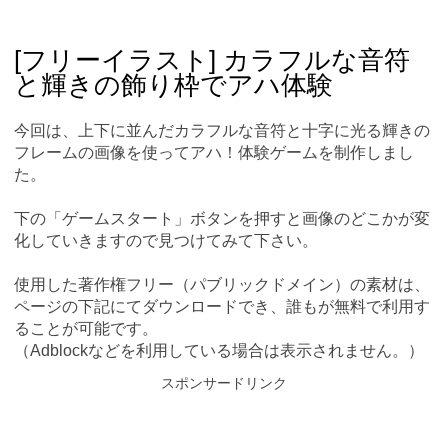
Skip
Main menu
to
content
[フリーイラスト] カラフルな音符
と輝きの飾り枠でアハ体験
今回は、上下に並んだカラフルな音符と十字に光る輝きの
フレームの画像を使ってアハ！体験ゲームを制作しまし
た。
下の「ゲームスタート」ボタンを押すと画像のどこかが変
化していきますので見つけてみて下さい。
使用した著作権フリー（パブリックドメイン）の素材は、
ページの下記にてダウンロードでき、誰もが無料で利用す
ることが可能です。
（Adblockなどを利用している場合は表示されません。）
スポンサードリンク