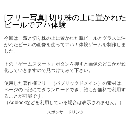
Skip
Main menu
to
content
[フリー写真] 切り株の上に置かれた
ビールでアハ体験
今回は、薪と切り株の上に置かれた瓶ビールとグラスに注
がれたビールの画像を使ってアハ！体験ゲームを制作しま
した。
下の「ゲームスタート」ボタンを押すと画像のどこかが変
化していきますので見つけてみて下さい。
使用した著作権フリー（パブリックドメイン）の素材は、
ページの下記にてダウンロードでき、誰もが無料で利用す
ることが可能です。
（Adblockなどを利用している場合は表示されません。）
スポンサードリンク