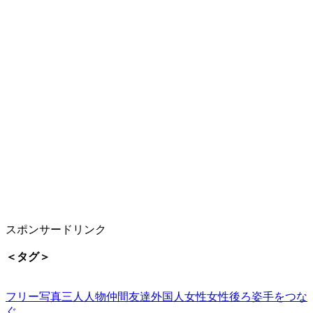
スポンサードリンク
＜タグ＞
フリー写真
三人
人物
仲間
友達
外国人女性
女性
後ろ姿
手をつな
ぐ