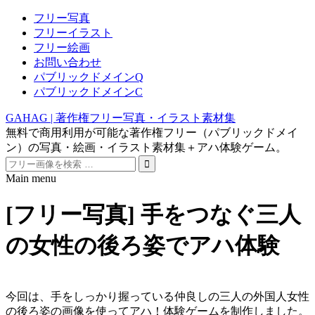
フリー写真
フリーイラスト
フリー絵画
お問い合わせ
パブリックドメインQ
パブリックドメインC
GAHAG | 著作権フリー写真・イラスト素材集
無料で商用利用が可能な著作権フリー（パブリックドメイ
ン）の写真・絵画・イラスト素材集＋アハ体験ゲーム。
Search
for:
Main menu
Skip
to
[フリー写真] 手をつなぐ三人
content
の女性の後ろ姿でアハ体験
今回は、手をしっかり握っている仲良しの三人の外国人女性
の後ろ姿の画像を使ってアハ！体験ゲームを制作しました。