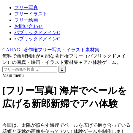
フリー写真
フリーイラスト
フリー絵画
お問い合わせ
パブリックドメインQ
パブリックドメインC
GAHAG | 著作権フリー写真・イラスト素材集
無料で商用利用が可能な著作権フリー（パブリックドメイ
ン）の写真・絵画・イラスト素材集＋アハ体験ゲーム。
Search
for:
Main menu
Skip
to
[フリー写真] 海岸でベールを
content
広げる新郎新婦でアハ体験
今回は、太陽が照らす海岸でベールを広げて抱き合っている
花婿と花嫁の画像を使ってアハ！体験ゲームを制作しまし