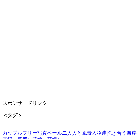
スポンサードリンク
＜タグ＞
カップル
フリー写真
ベール
二人
人と風景
人物
崖
抱き合う
海岸