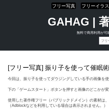
フリー写真
フリーイラ
GAHAG 
無料で商用利用が可
Skip
Main menu
to
content
[フリー写真] 振り子を使って催眠
今回は、振り子を使ってダウジングしている手の画像を使
下の「ゲームスタート」ボタンを押すと画像のどこかが変
使用した著作権フリー（パブリックドメイン）の素材は、
（Adblockなどを利用している場合は表示されません。）