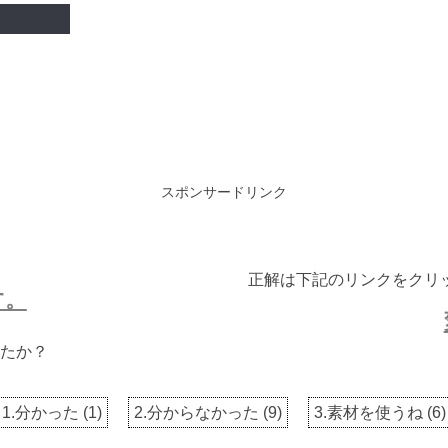
スポンサードリンク
正解は下記のリンクをクリ
す。
たか？
1.分かった
(
1
)
2.分からなかった
(
9
)
3.素材を使うね
(
6
)