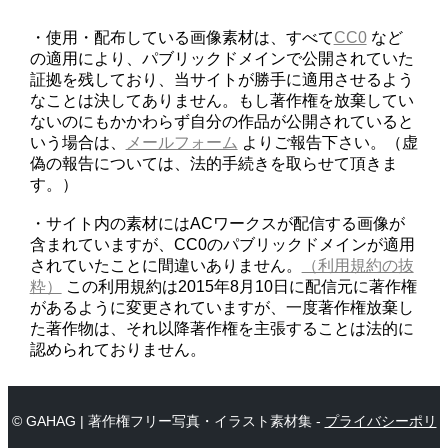
・使用・配布している画像素材は、すべて
CC0
など
の適用により、パブリックドメインで公開されていた
証拠を残しており、当サイトが勝手に適用させるよう
なことは決してありません。もし著作権を放棄してい
ないのにもかかわらず自分の作品が公開されていると
いう場合は、
メールフォーム
よりご報告下さい。（虚
偽の報告については、法的手続きを取らせて頂きま
す。）
・サイト内の素材にはACワークスが配信する画像が
含まれていますが、CC0のパブリックドメインが適用
されていたことに間違いありません。
（利用規約の抜
粋）
この利用規約は2015年8月10日に配信元に著作権
があるように変更されていますが、一度著作権放棄し
た著作物は、それ以降著作権を主張することは法的に
認められておりません。
© GAHAG | 著作権フリー写真・イラスト素材集 -
プライバシーポリ