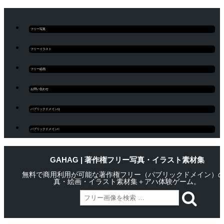
フリー写真
フリーイラスト
フリー絵画
お問い合わせ
パブリックドメインQ
パブリックドメインC
GAHAG | 著作権フリー写真・イラスト素材集
無料で商用利用が可能な著作権フリー（パブリックドメイン）
真・絵画・イラスト素材集＋アハ体験ゲーム。
Skip
Main menu