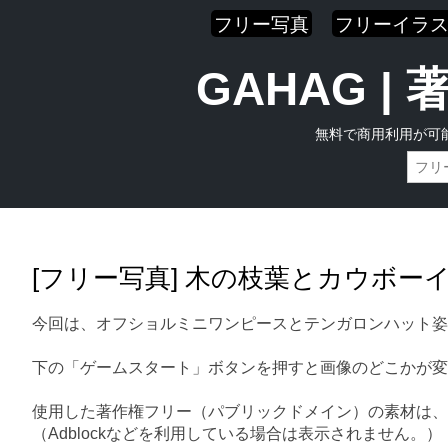
フリー写真
フリーイラ
GAHAG 
無料で商用利用が可
Skip
Main menu
to
content
[フリー写真] 木の枝葉とカウボ
今回は、オフショルミニワンピースとテンガロンハット姿
下の「ゲームスタート」ボタンを押すと画像のどこかが変
使用した著作権フリー（パブリックドメイン）の素材は、
（Adblockなどを利用している場合は表示されません。）