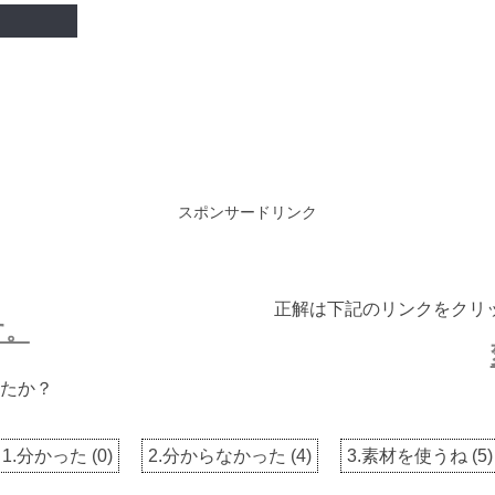
スポンサードリンク
正解は下記のリンクをクリ
す。
たか？
1.分かった
(
0
)
2.分からなかった
(
4
)
3.素材を使うね
(
5
)