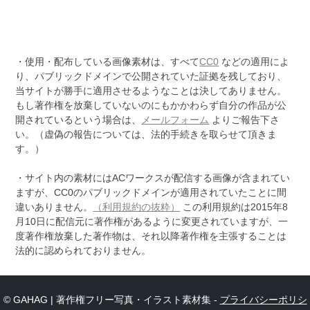
・使用・配布している画像素材は、すべて
CC0
などの適用によ
り、パブリックドメインで公開されていた証拠を残しており、
当サイトが勝手に適用させるようなことは決してありません。
もし著作権を放棄していないのにもかかわらず自分の作品が公
開されているという場合は、
メールフォーム
よりご報告下さ
い。（虚偽の報告については、法的手続きを取らせて頂きま
す。）
・サイト内の素材にはACワークスが配信する画像が含まれてい
ますが、CC0のパブリックドメインが適用されていたことに間
違いありません。
（利用規約の抜粋）
この利用規約は2015年8
月10日に配信元に著作権があるように変更されていますが、一
度著作権放棄した著作物は、それ以降著作権を主張することは
法的に認められておりません。
© GAHAG | 著作権フリー写真・イラスト素材集 -
プライバシーポリシ