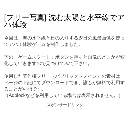
Skip
Main menu
to
content
[フリー写真] 沈む太陽と水平線でア
ハ体験
今回は、海の水平線と日の入りする夕日の風景画像を使っ
てアハ！体験ゲームを制作しました。
下の「ゲームスタート」ボタンを押すと画像のどこかが変
化していきますので見つけてみて下さい。
使用した著作権フリー（パブリックドメイン）の素材は、
ページの下記にてダウンロードでき、誰もが無料で利用す
ることが可能です。
（Adblockなどを利用している場合は表示されません。）
スポンサードリンク