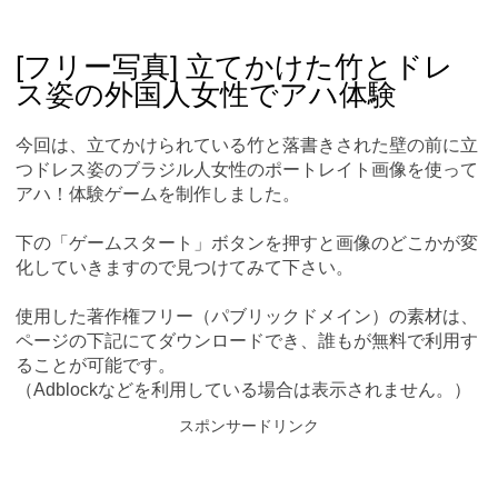
Skip
Main menu
to
content
[フリー写真] 立てかけた竹とドレ
ス姿の外国人女性でアハ体験
今回は、立てかけられている竹と落書きされた壁の前に立
つドレス姿のブラジル人女性のポートレイト画像を使って
アハ！体験ゲームを制作しました。
下の「ゲームスタート」ボタンを押すと画像のどこかが変
化していきますので見つけてみて下さい。
使用した著作権フリー（パブリックドメイン）の素材は、
ページの下記にてダウンロードでき、誰もが無料で利用す
ることが可能です。
（Adblockなどを利用している場合は表示されません。）
スポンサードリンク