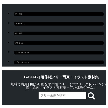
フリー写真
フリーイラスト
フリー絵画
お問い合わせ
パブリックドメインQ
パブリックドメインC
GAHAG | 著作権フリー写真・イラスト素材集
無料で商用利用が可能な著作権フリー（パブリックドメイン）
真・絵画・イラスト素材集＋アハ体験ゲーム。
Skip
Main menu