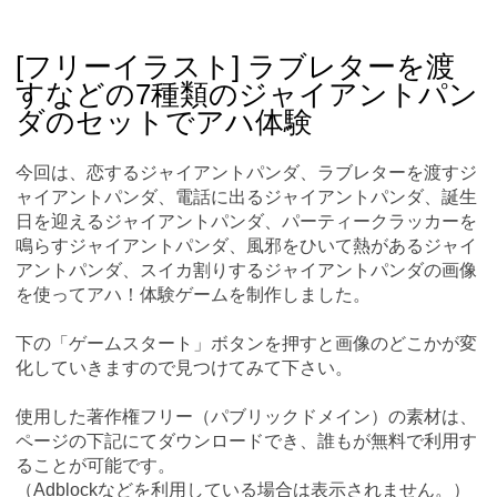
Skip
Main menu
to
content
[フリーイラスト] ラブレターを渡
すなどの7種類のジャイアントパン
ダのセットでアハ体験
今回は、恋するジャイアントパンダ、ラブレターを渡すジ
ャイアントパンダ、電話に出るジャイアントパンダ、誕生
日を迎えるジャイアントパンダ、パーティークラッカーを
鳴らすジャイアントパンダ、風邪をひいて熱があるジャイ
アントパンダ、スイカ割りするジャイアントパンダの画像
を使ってアハ！体験ゲームを制作しました。
下の「ゲームスタート」ボタンを押すと画像のどこかが変
化していきますので見つけてみて下さい。
使用した著作権フリー（パブリックドメイン）の素材は、
ページの下記にてダウンロードでき、誰もが無料で利用す
ることが可能です。
（Adblockなどを利用している場合は表示されません。）