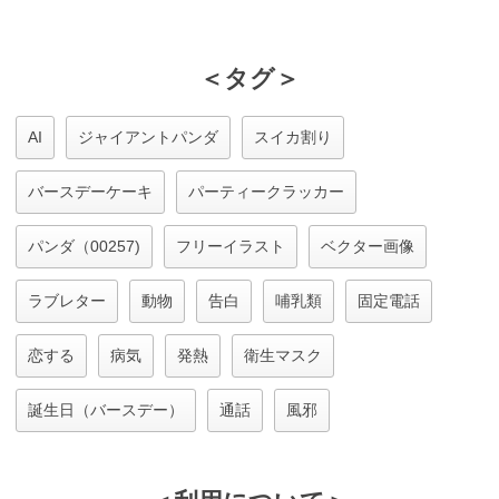
＜タグ＞
AI
ジャイアントパンダ
スイカ割り
バースデーケーキ
パーティークラッカー
パンダ（00257)
フリーイラスト
ベクター画像
ラブレター
動物
告白
哺乳類
固定電話
恋する
病気
発熱
衛生マスク
誕生日（バースデー）
通話
風邪