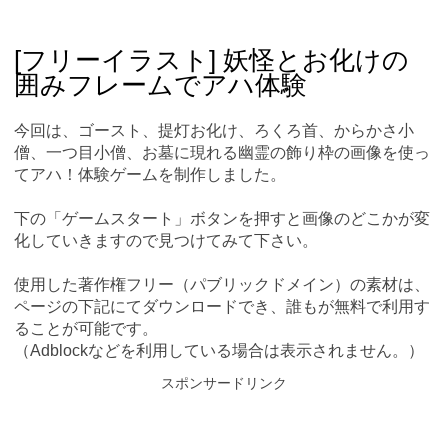
Skip
Main menu
to
content
[フリーイラスト] 妖怪とお化けの
囲みフレームでアハ体験
今回は、ゴースト、提灯お化け、ろくろ首、からかさ小
僧、一つ目小僧、お墓に現れる幽霊の飾り枠の画像を使っ
てアハ！体験ゲームを制作しました。
下の「ゲームスタート」ボタンを押すと画像のどこかが変
化していきますので見つけてみて下さい。
使用した著作権フリー（パブリックドメイン）の素材は、
ページの下記にてダウンロードでき、誰もが無料で利用す
ることが可能です。
（Adblockなどを利用している場合は表示されません。）
スポンサードリンク