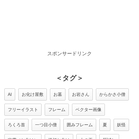
スポンサードリンク
＜タグ＞
AI
お化け屋敷
お墓
お岩さん
からかさ小僧
フリーイラスト
フレーム
ベクター画像
ろくろ首
一つ目小僧
囲みフレーム
夏
妖怪