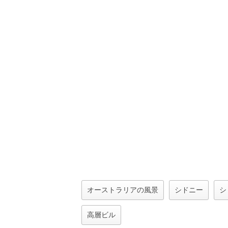
オーストラリアの風景
シドニー
シ
高層ビル