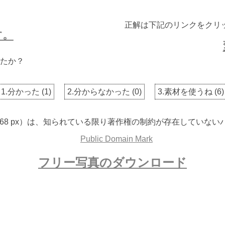
正解は下記のリンクをクリ
す。
たか？
1.分かった
(
1
)
2.分からなかった
(
0
)
3.素材を使うね
(
6
)
 3068 px）は、知られている限り著作権の制約が存在してい
フリー写真のダウンロード