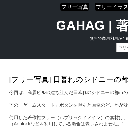
フリー写真
フリーイラ
GAHAG 
無料で商用利用が可
Skip
Main menu
to
content
[フリー写真] 日暮れのシドニーの
今回は、高層ビルの建ち並んだ日暮れのシドニーの都市の
下の「ゲームスタート」ボタンを押すと画像のどこかが変
使用した著作権フリー（パブリックドメイン）の素材は、
（Adblockなどを利用している場合は表示されません。）