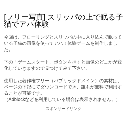
Skip
Main menu
to
content
[フリー写真] スリッパの上で眠る子
猫でアハ体験
今回は、フローリングとスリッパの中に入り込んで眠って
いる子猫の画像を使ってアハ！体験ゲームを制作しまし
た。
下の「ゲームスタート」ボタンを押すと画像のどこかが変
化していきますので見つけてみて下さい。
使用した著作権フリー（パブリックドメイン）の素材は、
ページの下記にてダウンロードでき、誰もが無料で利用す
ることが可能です。
（Adblockなどを利用している場合は表示されません。）
スポンサードリンク