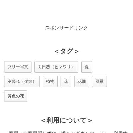
スポンサードリンク
＜タグ＞
フリー写真
向日葵（ヒマワリ）
夏
夕暮れ（夕方）
植物
花
花畑
風景
黄色の花
＜利用について＞