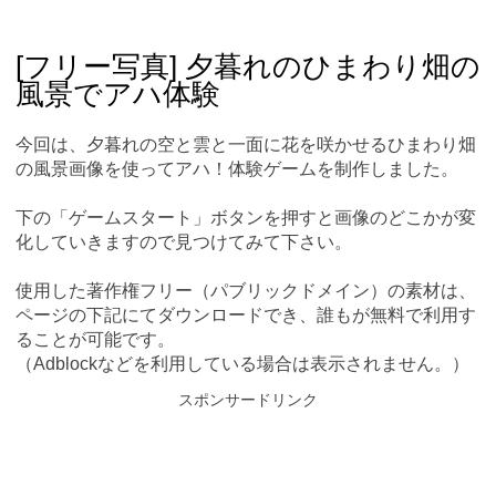
Skip
Main menu
to
content
[フリー写真] 夕暮れのひまわり畑の
風景でアハ体験
今回は、夕暮れの空と雲と一面に花を咲かせるひまわり畑
の風景画像を使ってアハ！体験ゲームを制作しました。
下の「ゲームスタート」ボタンを押すと画像のどこかが変
化していきますので見つけてみて下さい。
使用した著作権フリー（パブリックドメイン）の素材は、
ページの下記にてダウンロードでき、誰もが無料で利用す
ることが可能です。
（Adblockなどを利用している場合は表示されません。）
スポンサードリンク