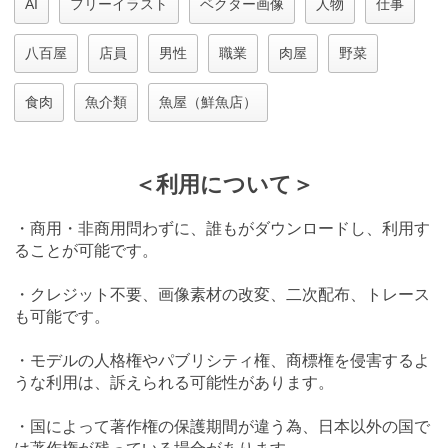
AI
フリーイラスト
ベクター画像
人物
仕事
八百屋
店員
男性
職業
肉屋
野菜
食肉
魚介類
魚屋（鮮魚店）
＜利用について＞
・商用・非商用問わずに、誰もがダウンロードし、利用す
ることが可能です。
・クレジット不要、画像素材の改変、二次配布、トレース
も可能です。
・モデルの人格権やパブリシティ権、商標権を侵害するよ
うな利用は、訴えられる可能性があります。
・国によって著作権の保護期間が違う為、日本以外の国で