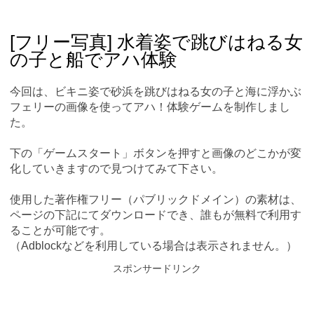
Skip
Main menu
to
content
[フリー写真] 水着姿で跳びはねる女
の子と船でアハ体験
今回は、ビキニ姿で砂浜を跳びはねる女の子と海に浮かぶ
フェリーの画像を使ってアハ！体験ゲームを制作しまし
た。
下の「ゲームスタート」ボタンを押すと画像のどこかが変
化していきますので見つけてみて下さい。
使用した著作権フリー（パブリックドメイン）の素材は、
ページの下記にてダウンロードでき、誰もが無料で利用す
ることが可能です。
（Adblockなどを利用している場合は表示されません。）
スポンサードリンク