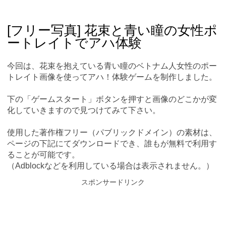
Skip
Main menu
to
content
[フリー写真] 花束と青い瞳の女性ポ
ートレイトでアハ体験
今回は、花束を抱えている青い瞳のベトナム人女性のポー
トレイト画像を使ってアハ！体験ゲームを制作しました。
下の「ゲームスタート」ボタンを押すと画像のどこかが変
化していきますので見つけてみて下さい。
使用した著作権フリー（パブリックドメイン）の素材は、
ページの下記にてダウンロードでき、誰もが無料で利用す
ることが可能です。
（Adblockなどを利用している場合は表示されません。）
スポンサードリンク