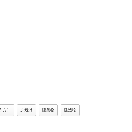
夕方）
夕焼け
建築物
建造物