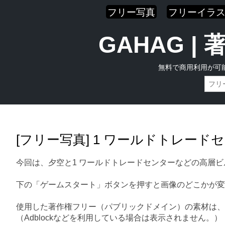
フリー写真
フリーイラ
GAHAG 
無料で商用利用が可
Skip
Main menu
to
content
[フリー写真] 1 ワールドトレー
今回は、夕空と1 ワールドトレードセンターなどの高層
下の「ゲームスタート」ボタンを押すと画像のどこかが変
使用した著作権フリー（パブリックドメイン）の素材は、
（Adblockなどを利用している場合は表示されません。）