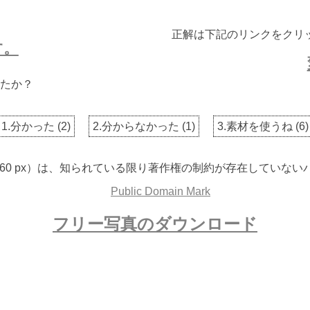
正解は下記のリンクをクリ
す。
たか？
1.分かった
(
2
)
2.分からなかった
(
1
)
3.素材を使うね
(
6
)
 2160 px）は、知られている限り著作権の制約が存在してい
フリー写真のダウンロード