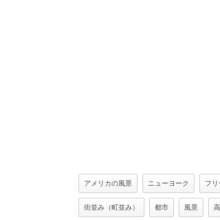
アメリカの風景
ニューヨーク
フリ
街並み（町並み）
都市
風景