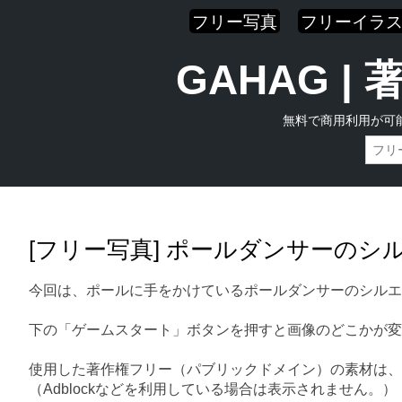
フリー写真
フリーイラ
GAHAG 
無料で商用利用が可
Skip
Main menu
to
content
[フリー写真] ポールダンサーのシ
今回は、ポールに手をかけているポールダンサーのシルエ
下の「ゲームスタート」ボタンを押すと画像のどこかが変
使用した著作権フリー（パブリックドメイン）の素材は、
（Adblockなどを利用している場合は表示されません。）