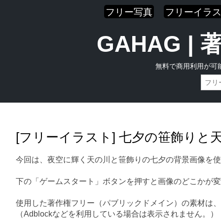
フリー写真
フリーイラ
GAHAG 
無料で商用利用が可
Skip
Main menu
to
content
[フリーイラスト] 七夕の笹飾りと
今回は、夜空に輝く天の川と笹飾りの七夕の背景画像を使
下の「ゲームスタート」ボタンを押すと画像のどこかが変
使用した著作権フリー（パブリックドメイン）の素材は、
（Adblockなどを利用している場合は表示されません。）