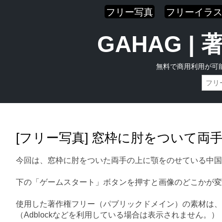
フリー写真
フリーイラ
GAHAG 
無料で商用利用が可
Skip
Main menu
to
content
[フリー写真] 窓枠に肘をついて
今回は、窓枠に肘をついた両手の上に顎をのせている中国
下の「ゲームスタート」ボタンを押すと画像のどこかが変
使用した著作権フリー（パブリックドメイン）の素材は、
（Adblockなどを利用している場合は表示されません。）