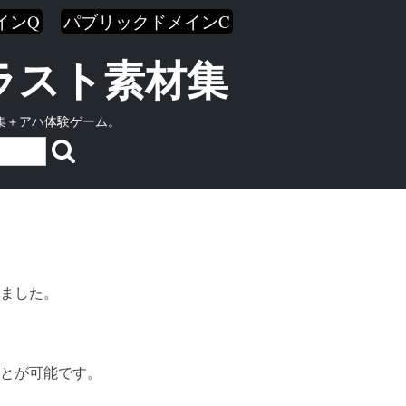
インQ
パブリックドメインC
イラスト素材集
集＋アハ体験ゲーム。
ました。
とが可能です。