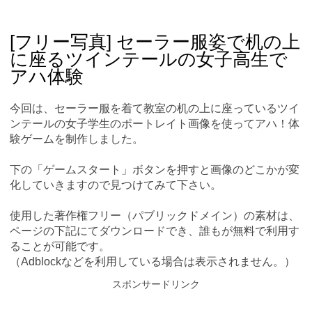
Skip
Main menu
to
content
[フリー写真] セーラー服姿で机の上
に座るツインテールの女子高生で
アハ体験
今回は、セーラー服を着て教室の机の上に座っているツイ
ンテールの女子学生のポートレイト画像を使ってアハ！体
験ゲームを制作しました。
下の「ゲームスタート」ボタンを押すと画像のどこかが変
化していきますので見つけてみて下さい。
使用した著作権フリー（パブリックドメイン）の素材は、
ページの下記にてダウンロードでき、誰もが無料で利用す
ることが可能です。
（Adblockなどを利用している場合は表示されません。）
スポンサードリンク