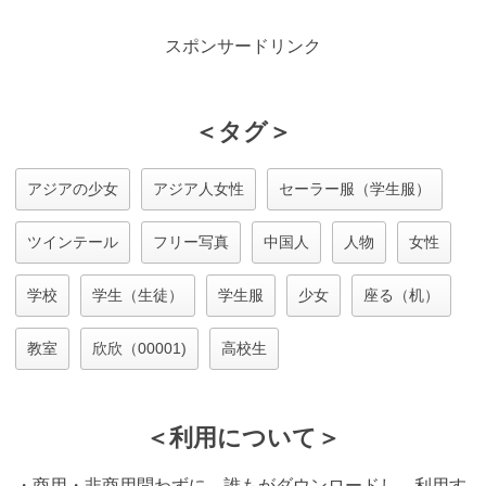
スポンサードリンク
＜タグ＞
アジアの少女
アジア人女性
セーラー服（学生服）
ツインテール
フリー写真
中国人
人物
女性
学校
学生（生徒）
学生服
少女
座る（机）
教室
欣欣（00001)
高校生
＜利用について＞
・商用・非商用問わずに、誰もがダウンロードし、利用す