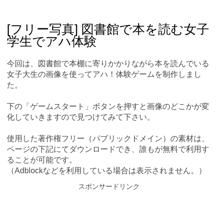
Skip
Main menu
to
content
[フリー写真] 図書館で本を読む女子
学生でアハ体験
今回は、図書館で本棚に寄りかかりながら本を読んでいる
女子大生の画像を使ってアハ！体験ゲームを制作しまし
た。
下の「ゲームスタート」ボタンを押すと画像のどこかが変
化していきますので見つけてみて下さい。
使用した著作権フリー（パブリックドメイン）の素材は、
ページの下記にてダウンロードでき、誰もが無料で利用す
ることが可能です。
（Adblockなどを利用している場合は表示されません。）
スポンサードリンク