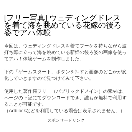
Skip
Main menu
to
content
[フリー写真] ウェディングドレス
を着て海を眺めている花嫁の後ろ
姿でアハ体験
今回は、ウェディングドレスを着てブーケを持ちながら波
打ち際に立って海を眺めている新婦の後ろ姿の画像を使っ
てアハ！体験ゲームを制作しました。
下の「ゲームスタート」ボタンを押すと画像のどこかが変
化していきますので見つけてみて下さい。
使用した著作権フリー（パブリックドメイン）の素材は、
ページの下記にてダウンロードでき、誰もが無料で利用す
ることが可能です。
（Adblockなどを利用している場合は表示されません。）
スポンサードリンク