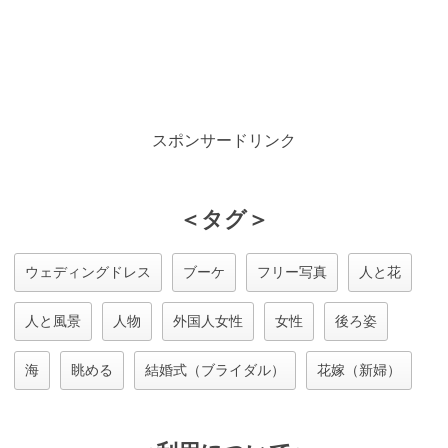
スポンサードリンク
＜タグ＞
ウェディングドレス
ブーケ
フリー写真
人と花
人と風景
人物
外国人女性
女性
後ろ姿
海
眺める
結婚式（ブライダル）
花嫁（新婦）