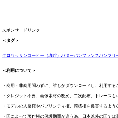
スポンサードリンク
＜タグ＞
クロワッサン
コーヒー（珈琲）
バター
パン
フランスパン
フリ
＜利用について＞
・商用・非商用問わずに、誰もがダウンロードし、利用する
・クレジット不要、画像素材の改変、二次配布、トレースも
・モデルの人格権やパブリシティ権、商標権を侵害するよう
・国によって著作権の保護期間が違う為、日本以外の国では