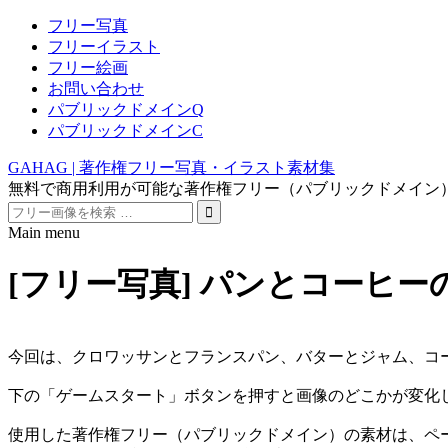
フリー写真
フリーイラスト
フリー絵画
お問い合わせ
パブリックドメインQ
パブリックドメインC
GAHAG | 著作権フリー写真・イラスト素材集
無料で商用利用が可能な著作権フリー（パブリックドメイン
Search
for:
Main menu
Skip
to
[フリー写真] パンとコーヒ
content
今回は、クロワッサンとフランスパン、バターとジャム、コ
下の「ゲームスタート」ボタンを押すと画像のどこかが変化
使用した著作権フリー（パブリックドメイン）の素材は、ペ