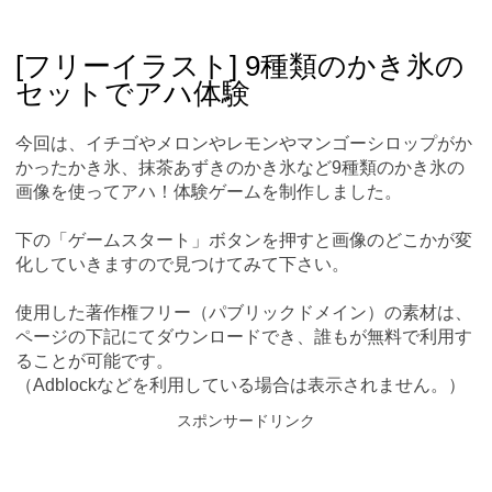
Skip
Main menu
to
content
[フリーイラスト] 9種類のかき氷の
セットでアハ体験
今回は、イチゴやメロンやレモンやマンゴーシロップがか
かったかき氷、抹茶あずきのかき氷など9種類のかき氷の
画像を使ってアハ！体験ゲームを制作しました。
下の「ゲームスタート」ボタンを押すと画像のどこかが変
化していきますので見つけてみて下さい。
使用した著作権フリー（パブリックドメイン）の素材は、
ページの下記にてダウンロードでき、誰もが無料で利用す
ることが可能です。
（Adblockなどを利用している場合は表示されません。）
スポンサードリンク