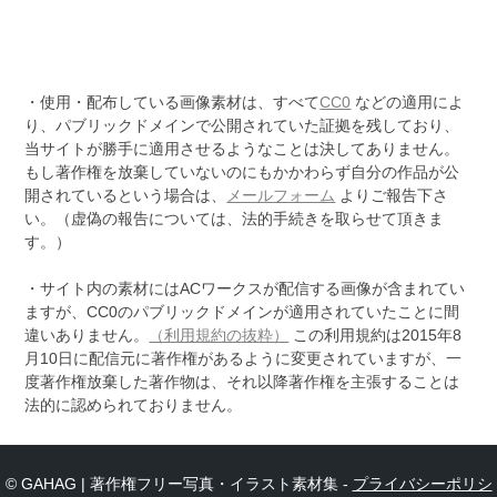
・使用・配布している画像素材は、すべて
CC0
などの適用によ
り、パブリックドメインで公開されていた証拠を残しており、
当サイトが勝手に適用させるようなことは決してありません。
もし著作権を放棄していないのにもかかわらず自分の作品が公
開されているという場合は、
メールフォーム
よりご報告下さ
い。（虚偽の報告については、法的手続きを取らせて頂きま
す。）
・サイト内の素材にはACワークスが配信する画像が含まれてい
ますが、CC0のパブリックドメインが適用されていたことに間
違いありません。
（利用規約の抜粋）
この利用規約は2015年8
月10日に配信元に著作権があるように変更されていますが、一
度著作権放棄した著作物は、それ以降著作権を主張することは
法的に認められておりません。
© GAHAG | 著作権フリー写真・イラスト素材集 -
プライバシーポリシ