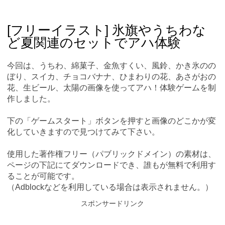
Skip
Main menu
to
content
[フリーイラスト] 氷旗やうちわな
ど夏関連のセットでアハ体験
今回は、うちわ、綿菓子、金魚すくい、風鈴、かき氷のの
ぼり、スイカ、チョコバナナ、ひまわりの花、あさがおの
花、生ビール、太陽の画像を使ってアハ！体験ゲームを制
作しました。
下の「ゲームスタート」ボタンを押すと画像のどこかが変
化していきますので見つけてみて下さい。
使用した著作権フリー（パブリックドメイン）の素材は、
ページの下記にてダウンロードでき、誰もが無料で利用す
ることが可能です。
（Adblockなどを利用している場合は表示されません。）
スポンサードリンク