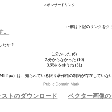
スポンサードリンク
正解は下記のリンクをク
す。
したか？
1.分かった
(
6
)
2.分からなかった
(
10
)
3.素材を使うね
(
31
)
x 2452 px）は、知られている限り著作権の制約が存在してい
ラストのダウンロード
ベクター画像の