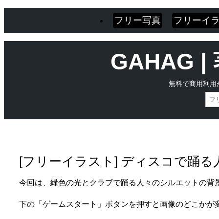
フリー写真
フリーイ
GAHAG
無料で商用利用
Skip
Main menu
to
content
[フリーイラスト] ディスコで踊
今回は、緑色の光とクラブで踊る人々のシルエットの背
下の「ゲームスタート」ボタンを押すと画像のどこかが