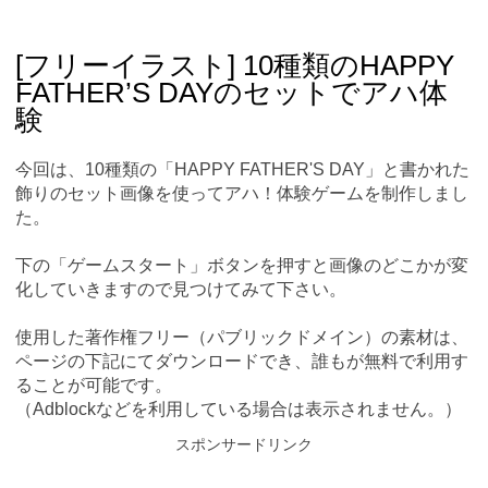
Skip
Main menu
to
content
[フリーイラスト] 10種類のHAPPY
FATHER’S DAYのセットでアハ体
験
今回は、10種類の「HAPPY FATHER'S DAY」と書かれた
飾りのセット画像を使ってアハ！体験ゲームを制作しまし
た。
下の「ゲームスタート」ボタンを押すと画像のどこかが変
化していきますので見つけてみて下さい。
使用した著作権フリー（パブリックドメイン）の素材は、
ページの下記にてダウンロードでき、誰もが無料で利用す
ることが可能です。
（Adblockなどを利用している場合は表示されません。）
スポンサードリンク