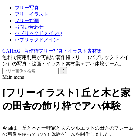
フリー写真
フリーイラスト
フリー絵画
お問い合わせ
パブリックドメインQ
パブリックドメインC
GAHAG | 著作権フリー写真・イラスト素材集
無料で商用利用が可能な著作権フリー（パブリックドメイ
ン）の写真・絵画・イラスト素材集＋アハ体験ゲーム。
Search
for:
Main menu
Skip
to
[フリーイラスト] 丘と木と家
content
の田舎の飾り枠でアハ体験
今回は、丘と木と一軒家と犬のシルエットの田舎のフレーム
の画像を使ってアハ！体験ゲームを制作しました。