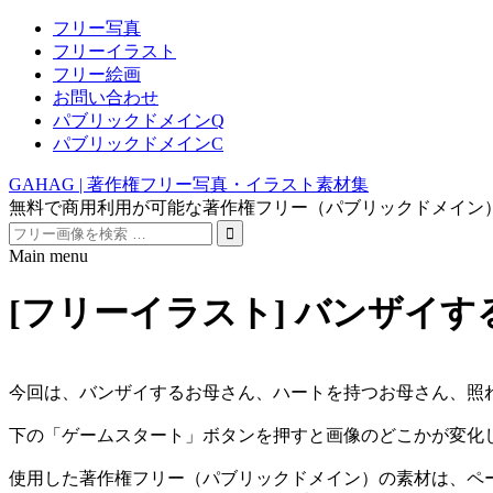
フリー写真
フリーイラスト
フリー絵画
お問い合わせ
パブリックドメインQ
パブリックドメインC
GAHAG | 著作権フリー写真・イラスト素材集
無料で商用利用が可能な著作権フリー（パブリックドメイン
Search
for:
Main menu
Skip
to
[フリーイラスト] バンザイ
content
今回は、バンザイするお母さん、ハートを持つお母さん、照
下の「ゲームスタート」ボタンを押すと画像のどこかが変化
使用した著作権フリー（パブリックドメイン）の素材は、ペ