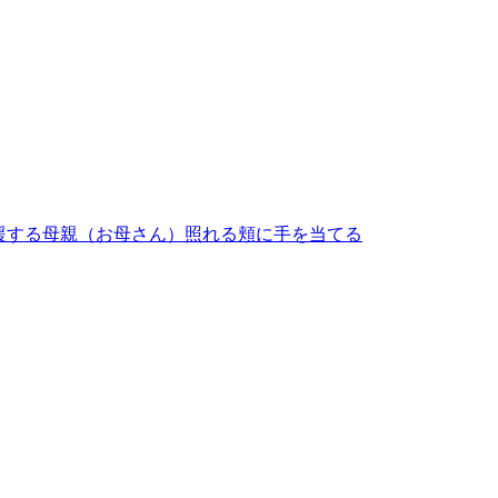
援する
母親（お母さん）
照れる
頬に手を当てる