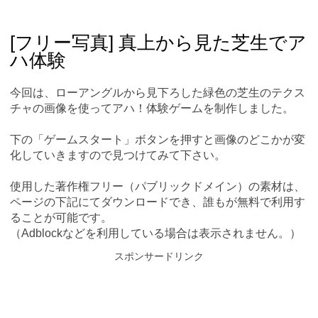
Skip
Main menu
to
content
[フリー写真] 真上から見た芝生でア
ハ体験
今回は、ローアングルから見下ろした緑色の芝生のテクス
チャの画像を使ってアハ！体験ゲームを制作しました。
下の「ゲームスタート」ボタンを押すと画像のどこかが変
化していきますので見つけてみて下さい。
使用した著作権フリー（パブリックドメイン）の素材は、
ページの下記にてダウンロードでき、誰もが無料で利用す
ることが可能です。
（Adblockなどを利用している場合は表示されません。）
スポンサードリンク