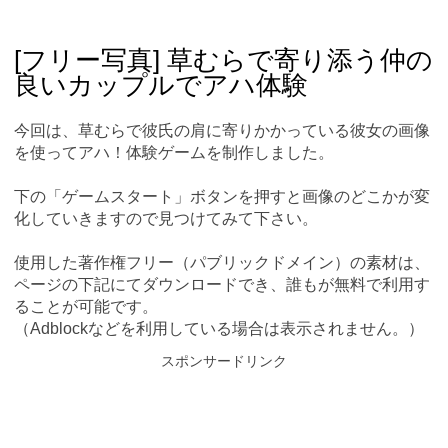
Skip
Main menu
to
content
[フリー写真] 草むらで寄り添う仲の
良いカップルでアハ体験
今回は、草むらで彼氏の肩に寄りかかっている彼女の画像
を使ってアハ！体験ゲームを制作しました。
下の「ゲームスタート」ボタンを押すと画像のどこかが変
化していきますので見つけてみて下さい。
使用した著作権フリー（パブリックドメイン）の素材は、
ページの下記にてダウンロードでき、誰もが無料で利用す
ることが可能です。
（Adblockなどを利用している場合は表示されません。）
スポンサードリンク